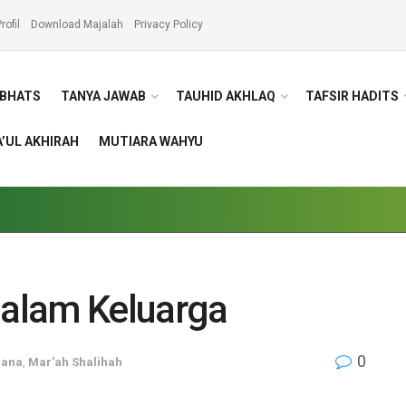
rofil
Download Majalah
Privacy Policy
BHATS
TANYA JAWAB
TAUHID AKHLAQ
TAFSIR HADITS
’UL AKHIRAH
MUTIARA WAHYU
alam Keluarga
0
dana
,
Mar'ah Shalihah