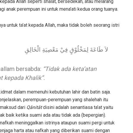
 kepada Allah seperti shalat, bersedekah, atau melarang
agi anak perempuan ini untuk mena’ati kedua orang tuanya.
ya untuk ta’at kepada Allah, maka tidak boleh seorang istri
لاَ طَاعَةَ لِمَخْلُوْقٍ فِيْ مَعْصِيَةِ الْخَالِقِ
asallam bersabda:
“Tidak ada keta’atan
 kepada Khalik”.
kidmat dalam memenuhi kebutuhan lahir dan batin saja.
menjelaskan, perempuan-perempuan yang shalehah itu
i maksud dari
Qânitât
disini adalah senantiasa ta’at yaitu
ak baik ketika suami ada atau tidak ada (bepergian).
nafkah meninggalkan istrinya ataupun suami pergi untuk
 menjaga harta atau nafkah yang diberikan suami dengan