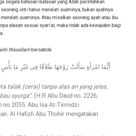
aga segala batasan-batasan yang Allah perintahkan.
seorang istri harus mena’ati suaminya, bukan ayahnya
 mena’ati suaminya. Atau misalkan seorang ayah atau ibu
pa alasan sesuai syari’at, maka tidak ada kewajiabn bagi
a.
laihi Wasallam
bersabda:
أَيُّمَا امْرَأَةٍ سَأَلَتْ زَوْجَهَا طَلاَقًا فِى غَيْرِ مَا بَأْسٍ فَ
talak (cerai) tanpa alas an yang jelas,
au syurga”.
(H.R Abu Daud no. 2226,
h no 2055. Abu Isa At-Tirmidzi
san. Al Hafizh Abu Thohir mengatakan