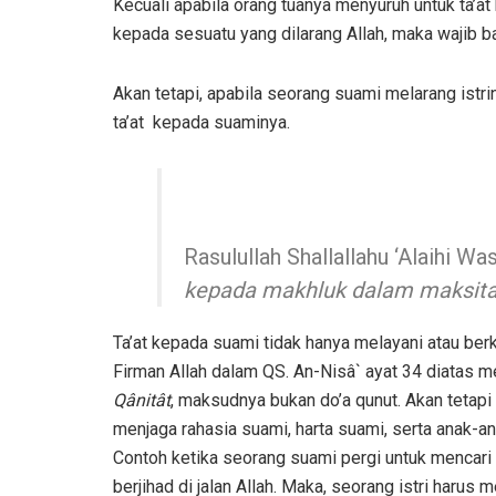
Kecuali apabila orang tuanya menyuruh untuk ta’at
kepada sesuatu yang dilarang Allah, maka wajib b
Akan tetapi, apabila seorang suami melarang istrin
ta’at kepada suaminya.
Rasulullah Shallallahu ‘Alaihi W
kepada makhluk dalam maksitat
Ta’at kepada suami tidak hanya melayani atau ber
Firman Allah dalam QS. An-Nisâ` ayat 34 diatas 
Qânitât
, maksudnya bukan do’a qunut. Akan tetap
menjaga rahasia suami, harta suami, serta anak-an
Contoh ketika seorang suami pergi untuk mencari 
berjihad di jalan Allah. Maka, seorang istri harus