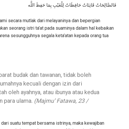
فَالصَّالِحَاتُ قَانِتَاتٌ حَافِظَاتٌ لِلْغَيْبِ بِمَا حَفِظَ اللَّه
uami secara mutlak dari melayaninya dan bepergian
n seorang istri ta’at pada suaminya dalam hal kebaikan
Karena sesungguhnya segala keta’atan kepada orang tua
arat budak dan tawanan, tidak boleh
umahnya kecuali dengan izin dari
tah oleh ayahnya, atau ibunya atau kedua
n para ulama.
(Majmu’ Fatawa, 23 /
ri suatu tempat bersama istrinya, maka kewajiban