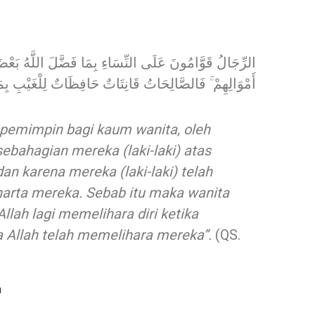
الرِّجَالُ قَوَّامُونَ عَلَى النِّسَاءِ بِمَا فَضَّلَ اللَّهُ بَعْض
أَمْوَالِهِمْ ۚ فَالصَّالِحَاتُ قَانِتَاتٌ حَافِظَاتٌ لِلْغَيْبِ بِم
h pemimpin bagi kaum wanita, oleh
ebahagian mereka (laki-laki) atas
dan karena mereka (laki-laki) telah
arta mereka. Sebab itu maka wanita
Allah lagi memelihara diri ketika
a Allah telah memelihara mereka”.
(QS.
n Allah