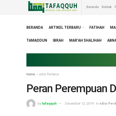
Beranda
Kontak
P
BERANDA
ARTIKEL TERBARU
FATIHAH
MA
TAMADDUN
IBRAH
MAR’AH SHALIHAH
ABNA
Home
edisi Perdana
Peran Perempuan D
by
tafaqquh
December 12, 2019
in
edisi Per