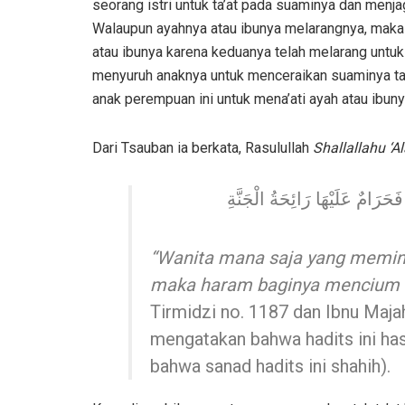
seorang istri untuk ta’at pada suaminya dan menj
Walaupun ayahnya atau ibunya melarangnya, maka 
atau ibunya karena keduanya telah melarang untuk
menyuruh anaknya untuk menceraikan suaminya tan
anak perempuan ini untuk mena’ati ayah atau ibuny
Dari Tsauban ia berkata, Rasulullah
Shallallahu ‘A
حَرَامٌ عَلَيْهَا رَائِحَةُ الْجَنَّةِ
“Wanita mana saja yang meminta 
maka haram baginya mencium b
Tirmidzi no. 1187 dan Ibnu Maja
mengatakan bahwa hadits ini ha
bahwa sanad hadits ini shahih).