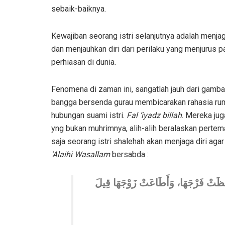
sebaik-baiknya.
Kewajiban seorang istri selanjutnya adalah menj
dan menjauhkan diri dari perilaku yang menjurus 
perhiasan di dunia.
Fenomena di zaman ini, sangatlah jauh dari gamb
bangga bersenda gurau membicarakan rahasia ru
hubungan suami istri.
Fal ‘iyadz billah
. Mereka ju
yng bukan muhrimnya, alih-alih beralaskan pertem
saja seorang istri shalehah akan menjaga diri agar 
‘Alaihi Wasallam
bersabda :
ِظَتْ فَرْجَهَا، وَأَطَاعَتْ زَوْجَهَا قِيلَ