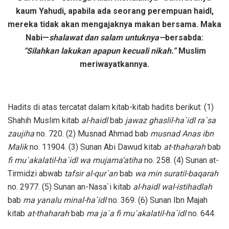
kaum Yahudi, apabila ada seorang perempuan haidl,
mereka tidak akan mengajaknya makan bersama. Maka
Nabi—
shalawat dan salam untuknya—
bersabda:
“Silahkan lakukan apapun
kecuali nikah.”
Muslim
meriwayatkannya.
Hadits di atas tercatat dalam kitab-kitab hadits berikut: (1)
Shahih Muslim kitab
al-haidl
bab
jawaz ghaslil-ha`idl ra`sa
zaujiha
no. 720. (2) Musnad Ahmad bab
musnad Anas ibn
Malik
no. 11904. (3) Sunan Abi Dawud kitab
at-thaharah
bab
fi mu`akalatil-ha`idl wa mujama’atiha
no. 258. (4) Sunan at-
Tirmidzi abwab
tafsir al-qur`an
bab
wa min suratil-baqarah
no. 2977. (5) Sunan an-Nasa`i kitab
al-haidl wal-istihadlah
bab
ma yanalu minal-ha`idl
no. 369. (6) Sunan Ibn Majah
kitab
at-thaharah
bab
ma ja`a fi mu`akalatil-ha`idl
no. 644.