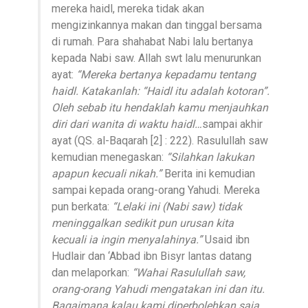
mereka haidl, mereka tidak akan
mengizinkannya makan dan tinggal bersama
di rumah. Para shahabat Nabi lalu bertanya
kepada Nabi saw. Allah swt lalu menurunkan
ayat:
“Mereka bertanya kepadamu tentang
haidl. Katakanlah: “Haidl itu adalah kotoran”.
Oleh sebab itu hendaklah kamu menjauhkan
diri dari wanita di waktu haidl…
sampai akhir
ayat (QS. al-Baqarah [2] : 222). Rasulullah saw
kemudian menegaskan:
“Silahkan lakukan
apapun kecuali nikah.”
Berita ini kemudian
sampai kepada orang-orang Yahudi. Mereka
pun berkata:
“Lelaki ini (Nabi saw) tidak
meninggalkan sedikit pun urusan kita
kecuali ia ingin menyalahinya.”
Usaid ibn
Hudlair dan ‘Abbad ibn Bisyr lantas datang
dan melaporkan:
“Wahai Rasulullah saw,
orang-orang Yahudi mengatakan ini dan itu.
Bagaimana kalau kami diperbolehkan saja