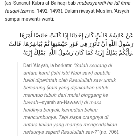
(as-Sunanul-Kubra al-Baihaqi bab
mubasyaratil-ha`idl fima
fauqal-izar
no. 1492-1493). Dalam riwayat Muslim, ‘Aisyah
sampai mewanti-wanti:
عَنْ عَائِشَةَ قَالَتْ كَانَ إِحْدَانَا إِذَا كَانَتْ حَائِضًا أَمَرَهَا
رَسُولُ اللَّهِ أَنْ تَأْتَزِرَ فِى فَوْرِ حَيْضَتِهَا ثُمَّ يُبَاشِرُهَا. قَالَتْ
وَأَيُّكُمْ يَمْلِكُ إِرْبَهُ كَمَا كَانَ رَسُولُ اللَّهِ يَمْلِكُ إِرْبَهُ.
Dari ‘Aisyah, ia berkata:
“Salah seorang di
antara kami (istri-istri Nabi saw) apabila
haidl diperintah oleh Rasulullah saw untuk
bersarung (kain yang dipakaikan untuk
menutup tubuh dari mulai pinggang ke
bawah—
syarah an-Nawawi
) di masa
haidlnya banyak, kemudian beliau
mencumbunya. Tapi siapa orangnya di
antara kalian yang mampu mengendalikan
nafsunya seperti Rasulullah saw?”
(no. 706).