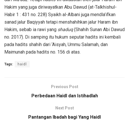
Hakim yang juga diriwayatkan Abu Dawud (at-Talkhishul-
Habir 1 : 431 no. 228) Syaikh al-Albani juga mendla’ifkan
sanad jalur Baqiyyah tetapi menshahihkan jalur Haram ibn
Hakim, sebab ia rawi yang
shaduq
(Shahih Sunan Abi Dawud
no. 2017). Di samping itu hukum seputar hadits ini kembali
pada hadits shahih dari ‘Aisyah, Ummu Salamah, dan
Maimunah pada hadits no. 156 di atas.
Tags:
haidl
Previous Post
Perbedaan Haidl dan Istihadlah
Next Post
Pantangan Ibadah bagi Yang Haidl