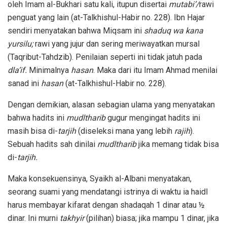
oleh Imam al-Bukhari satu kali, itupun disertai
mutabi’/
rawi
penguat yang lain (at-Talkhishul-Habir no. 228). Ibn Hajar
sendiri menyatakan bahwa Miqsam ini
shaduq wa kana
yursilu;
rawi yang jujur dan sering meriwayatkan mursal
(Taqribut-Tahdzib). Penilaian seperti ini tidak jatuh pada
dla’if.
Minimalnya
hasan
. Maka dari itu Imam Ahmad menilai
sanad ini
hasan
(at-Talkhishul-Habir no. 228).
Dengan demikian, alasan sebagian ulama yang menyatakan
bahwa hadits ini
mudltharib
gugur mengingat hadits ini
masih bisa di-
tarjih
(diseleksi mana yang lebih
rajih
).
Sebuah hadits sah dinilai
mudltharib
jika memang tidak bisa
di-
tarjih.
Maka konsekuensinya, Syaikh al-Albani menyatakan,
seorang suami yang mendatangi istrinya di waktu ia haidl
harus membayar kifarat dengan shadaqah 1 dinar atau ½
dinar. Ini murni
takhyir
(pilihan) biasa; jika mampu 1 dinar, jika