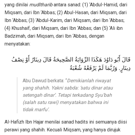
yang dinilai
mudltharib
antara sanad: (1) ‘Abdul-Hamid, dari
Miqsam, dari Ibn ‘Abbas; (2) Abul-Hasan, dari Miqsam, dari
Ibn ‘Abbas; (3) ‘Abdul-Karim, dari Miqsam, dari Ibn ‘Abbas;
(4) Khushaif, dari Miqsam, dari Ibn ‘Abbas; dan (5) ‘Ali ibn
Badzimah, dari Miqsam, dari Ibn ‘Abbas, dengan
menyatakan:
قَالَ أَبُو دَاوُدَ هَكَذَا الرِّوَايَةُ الصَّحِيحَةُ قَالَ دِينَارٌ أَوْ نِصْفُ
دِينَارٍ. وَرُبَّمَا لَمْ يَرْفَعْهُ شُعْبَةُ
Abu Dawud berkata: “
Demikianlah riwayat
yang shahih. Yakni sabda: ‘satu dinar atau
setengah dinar’. Tetapi terkadang Syu’bah
(salah satu rawi) menyatakan bahwa ini
tidak marfu’.
Al-Hafizh Ibn Hajar menilai sanad hadits ini semuanya diisi
perawi yang shahih. Kecuali Miqsam, yang hanya dirujuk