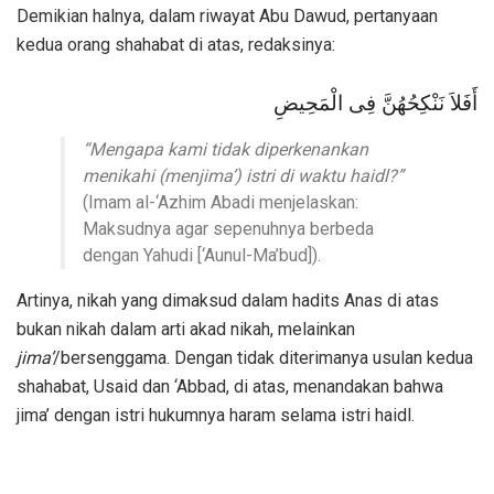
Demikian halnya, dalam riwayat Abu Dawud, pertanyaan
kedua orang shahabat di atas, redaksinya:
أَفَلاَ نَنْكِحُهُنَّ فِى الْمَحِيضِ
“Mengapa kami tidak diperkenankan
menikahi (menjima’) istri di waktu haidl?”
(Imam al-‘Azhim Abadi menjelaskan:
Maksudnya agar sepenuhnya berbeda
dengan Yahudi [‘Aunul-Ma’bud]).
Artinya, nikah yang dimaksud dalam hadits Anas di atas
bukan nikah dalam arti akad nikah, melainkan
jima’
/bersenggama. Dengan tidak diterimanya usulan kedua
shahabat, Usaid dan ‘Abbad, di atas, menandakan bahwa
jima’ dengan istri hukumnya haram selama istri haidl.