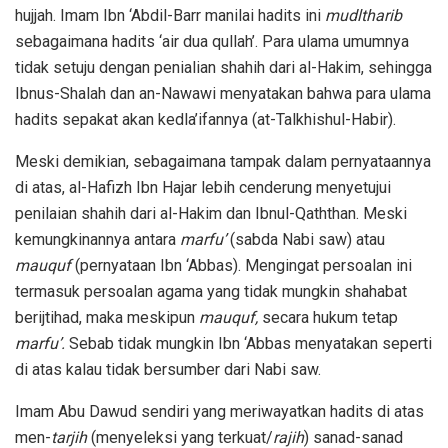
hujjah. Imam Ibn ‘Abdil-Barr manilai hadits ini
mudltharib
sebagaimana hadits ‘air dua qullah’. Para ulama umumnya
tidak setuju dengan penialian shahih dari al-Hakim, sehingga
Ibnus-Shalah dan an-Nawawi menyatakan bahwa para ulama
hadits sepakat akan kedla’ifannya (at-Talkhishul-Habir).
Meski demikian, sebagaimana tampak dalam pernyataannya
di atas, al-Hafizh Ibn Hajar lebih cenderung menyetujui
penilaian shahih dari al-Hakim dan Ibnul-Qaththan. Meski
kemungkinannya antara
marfu’
(sabda Nabi saw) atau
mauquf
(pernyataan Ibn ‘Abbas). Mengingat persoalan ini
termasuk persoalan agama yang tidak mungkin shahabat
berijtihad, maka meskipun
mauquf,
secara hukum tetap
marfu’.
Sebab tidak mungkin Ibn ‘Abbas menyatakan seperti
di atas kalau tidak bersumber dari Nabi saw.
Imam Abu Dawud sendiri yang meriwayatkan hadits di atas
men-
tarjih
(menyeleksi yang terkuat/
rajih
) sanad-sanad