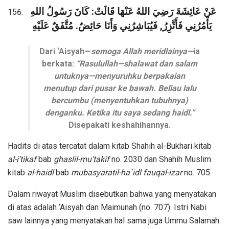
عَنْ عَائِشَةَ رَضِيَ اللهُ عَنْهَا قَالَتْ: كَانَ رَسُولُ اللهِ
يَأْمُرُنِي فَأَتَّزِرُ, فَيُبَاشِرُنِي وَأَنَا حَائِضٌ. مُتَّفَقٌ عَلَيْهِ
Dari ‘Aisyah—
semoga Allah meridlainya—
ia
berkata:
“Rasulullah—shalawat dan salam
untuknya—menyuruhku berpakaian
menutup dari pusar ke bawah. Beliau lalu
bercumbu (menyentuhkan tubuhnya)
denganku. Ketika itu saya sedang haidl.”
Disepakati keshahihannya.
Hadits di atas tercatat dalam kitab Shahih al-Bukhari kitab
al-i’tikaf
bab
ghaslil-mu’takif
no. 2030 dan Shahih Muslim
kitab
al-haidl
bab
mubasyaratil-ha`idl fauqal-izar
no. 705.
Dalam riwayat Muslim disebutkan bahwa yang menyatakan
di atas adalah ‘Aisyah dan Maimunah (no. 707). Istri Nabi
saw lainnya yang menyatakan hal sama juga Ummu Salamah