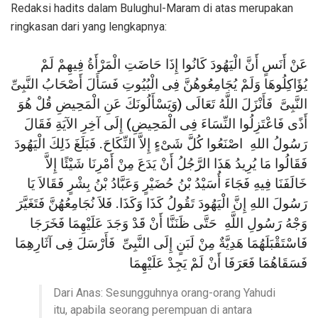
Redaksi hadits dalam Bulughul-Maram di atas merupakan
ringkasan dari yang lengkapnya:
عَنْ أَنَسٍ أَنَّ الْيَهُودَ كَانُوا إِذَا حَاضَتِ الْمَرْأَةُ فِيهِمْ لَمْ
يُؤَاكِلُوهَا وَلَمْ يُجَامِعُوهُنَّ فِى الْبُيُوتِ فَسَأَلَ أَصْحَابُ النَّبِىِّ
النَّبِىَّ فَأَنْزَلَ اللَّهُ تَعَالَى (وَيَسْأَلُونَكَ عَنِ الْمَحِيضِ قُلْ هُوَ
أَذًى فَاعْتَزِلُوا النِّسَاءَ فِى الْمَحِيضِ) إِلَى آخِرِ الآيَةِ فَقَالَ
رَسُولُ اللهِ اصْنَعُوا كُلَّ شَىْءٍ إِلاَّ النِّكَاحَ. فَبَلَغَ ذَلِكَ الْيَهُودَ
فَقَالُوا مَا يُرِيدُ هَذَا الرَّجُلُ أَنْ يَدَعَ مِنْ أَمْرِنَا شَيْئًا إِلاَّ
خَالَفَنَا فِيهِ فَجَاءَ أُسَيْدُ بْنُ حُضَيْرٍ وَعَبَّادُ بْنُ بِشْرٍ فَقَالاَ يَا
رَسُولَ اللهِ إِنَّ الْيَهُودَ تَقُولُ كَذَا وَكَذَا. فَلاَ نُجَامِعُهُنَّ فَتَغَيَّرَ
وَجْهُ رَسُولِ اللَّهِ حَتَّى ظَنَنَّا أَنْ قَدْ وَجَدَ عَلَيْهِمَا فَخَرَجَا
فَاسْتَقْبَلَهُمَا هَدِيَّةٌ مِنْ لَبَنٍ إِلَى النَّبِىِّ فَأَرْسَلَ فِى آثَارِهِمَا
فَسَقَاهُمَا فَعَرَفَا أَنْ لَمْ يَجِدْ عَلَيْهِمَا
Dari Anas: Sesungguhnya orang-orang Yahudi
itu, apabila seorang perempuan di antara