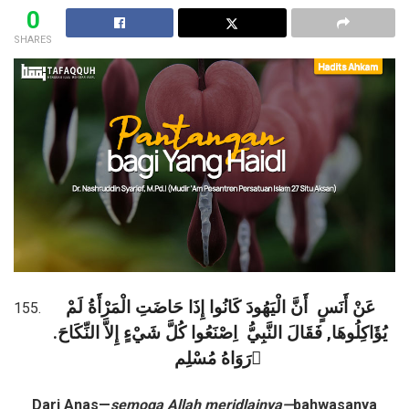
0
SHARES
عَنْ أَنَسٍ
أَنَّ الْيَهُودَ كَانُوا إِذَا حَاضَتِ الْمَرْأَةُ لَمْ
يُؤَاكِلُوهَا, فَقَالَ النَّبِيُّ
اِصْنَعُوا كُلَّ شَيْءٍ إِلاَّ النِّكَاحَ.
رَوَاهُ مُسْلِم ٌ
Dari Anas—
semoga Allah meridlainya—
bahwasanya