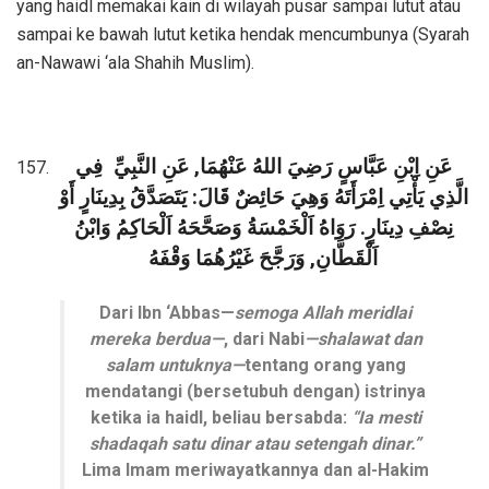
yang haidl memakai kain di wilayah pusar sampai lutut atau
sampai ke bawah lutut ketika hendak mencumbunya (Syarah
an-Nawawi ‘ala Shahih Muslim).
عَنِ اِبْنِ عَبَّاسٍ رَضِيَ اللهُ عَنْهُمَا, عَنِ النَّبِيِّ
فِي
الَّذِي يَأْتِي اِمْرَأَتَهُ وَهِيَ حَائِضٌ قَالَ: يَتَصَدَّقُ بِدِينَارٍ أَوْ
نِصْفِ دِينَارٍ. رَوَاهُ اَلْخَمْسَةُ وَصَحَّحَهُ اَلْحَاكِمُ وَابْنُ
اَلْقَطَّانِ, وَرَجَّحَ غَيْرُهُمَا وَقْفَهُ
Dari Ibn ‘Abbas—
semoga Allah meridlai
mereka berdua—
, dari Nabi
—shalawat dan
salam untuknya—
tentang orang yang
mendatangi (bersetubuh dengan) istrinya
ketika ia haidl, beliau bersabda:
“Ia mesti
shadaqah satu dinar atau setengah dinar.”
Lima Imam meriwayatkannya dan al-Hakim