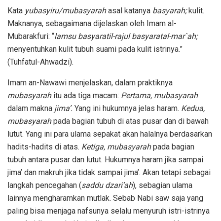
Kata
yubasyiru/mubasyarah
asal katanya
basyarah;
kulit.
Maknanya, sebagaimana dijelaskan oleh Imam al-
Mubarakfuri: “
lamsu basyaratil-rajul basyaratal-mar`ah;
menyentuhkan kulit tubuh suami pada kulit istrinya.”
(Tuhfatul-Ahwadzi).
Imam an-Nawawi menjelaskan, dalam praktiknya
mubasyarah
itu ada tiga macam:
Pertama, mubasyarah
dalam makna
jima’.
Yang ini hukumnya jelas haram.
Kedua,
mubasyarah
pada bagian tubuh di atas pusar dan di bawah
lutut. Yang ini para ulama sepakat akan halalnya berdasarkan
hadits-hadits di atas.
Ketiga, mubasyarah
pada bagian
tubuh antara pusar dan lutut. Hukumnya haram jika sampai
jima’ dan makruh jika tidak sampai jima’. Akan tetapi sebagai
langkah pencegahan (
saddu dzari’ah
), sebagian ulama
lainnya mengharamkan mutlak. Sebab Nabi saw saja yang
paling bisa menjaga nafsunya selalu menyuruh istri-istrinya