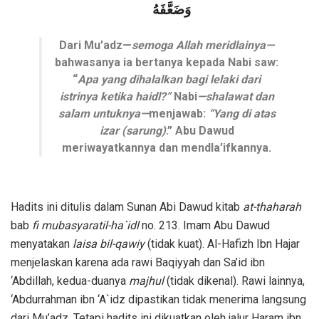
وَضَعَّفَهُ
Dari Mu’adz—
semoga Allah meridlainya—
bahwasanya ia bertanya kepada Nabi saw:
“
Apa yang dihalalkan bagi lelaki dari
istrinya ketika haidl?”
Nabi
—shalawat dan
salam untuknya—
menjawab:
“Yang di atas
izar (sarung)
.” Abu Dawud
meriwayatkannya dan mendla’ifkannya.
Hadits ini ditulis dalam Sunan Abi Dawud kitab
at-thaharah
bab
fi mubasyaratil-ha`idl
no. 213. Imam Abu Dawud
menyatakan
laisa bil-qawiy
(tidak kuat). Al-Hafizh Ibn Hajar
menjelaskan karena ada rawi Baqiyyah dan Sa’id ibn
‘Abdillah, kedua-duanya
majhul
(tidak dikenal). Rawi lainnya,
‘Abdurrahman ibn ‘A`idz dipastikan tidak menerima langsung
dari Mu’adz. Tetapi hadits ini dikuatkan oleh jalur Haram ibn