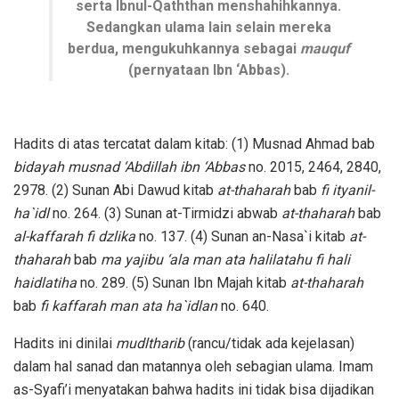
serta Ibnul-Qaththan menshahihkannya.
Sedangkan ulama lain selain mereka
berdua, mengukuhkannya sebagai
mauquf
(pernyataan Ibn ‘Abbas).
Hadits di atas tercatat dalam kitab: (1) Musnad Ahmad bab
bidayah musnad ‘Abdillah ibn ‘Abbas
no. 2015, 2464, 2840,
2978. (2) Sunan Abi Dawud kitab
at-thaharah
bab
fi ityanil-
ha`idl
no. 264. (3) Sunan at-Tirmidzi abwab
at-thaharah
bab
al-kaffarah fi dzlika
no. 137. (4) Sunan an-Nasa`i kitab
at-
thaharah
bab
ma yajibu ‘ala man ata halilatahu fi hali
haidlatiha
no. 289. (5) Sunan Ibn Majah kitab
at-thaharah
bab
fi kaffarah man ata ha`idlan
no. 640.
Hadits ini dinilai
mudltharib
(rancu/tidak ada kejelasan)
dalam hal sanad dan matannya oleh sebagian ulama. Imam
as-Syafi’i menyatakan bahwa hadits ini tidak bisa dijadikan