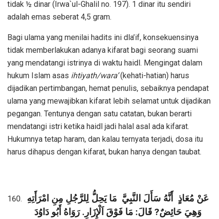
tidak ½ dinar (Irwa`ul-Ghalil no. 197). 1 dinar itu sendiri
adalah emas seberat 4,5 gram.
Bagi ulama yang menilai hadits ini dla’if, konsekuensinya
tidak memberlakukan adanya kifarat bagi seorang suami
yang mendatangi istrinya di waktu haidl. Mengingat dalam
hukum Islam asas
ihtiyath/wara’
(kehati-hatian) harus
dijadikan pertimbangan, hemat penulis, sebaiknya pendapat
ulama yang mewajibkan kifarat lebih selamat untuk dijadikan
pegangan. Tentunya dengan satu catatan, bukan berarti
mendatangi istri ketika haidl jadi halal asal ada kifarat.
Hukumnya tetap haram, dan kalau ternyata terjadi, dosa itu
harus dihapus dengan kifarat, bukan hanya dengan taubat.
عَنْ مُعَاذٍ
أَنَّهُ سَأَلَ النَّبِيَّ
مَا يَحِلُّ لِلرَّجُلِ مِنِ امْرَأَتِهِ
وَهِيَ حَائِضٌ? قَالَ: مَا فَوْقَ اَلْإِزَارِ. رَوَاهُ أَبُو دَاوُدَ