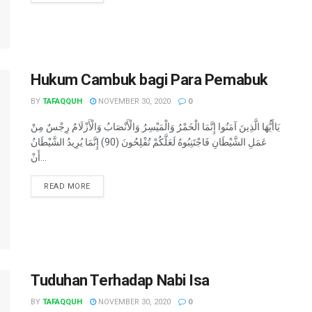
Hukum Cambuk bagi Para Pemabuk
BY
TAFAQQUH
NOVEMBER 30, 2020
0
يَاأَيُّهَا الَّذِينَ آمَنُوا إِنَّمَا الْخَمْرُ وَالْمَيْسِرُ وَالْأَنْصَابُ وَالْأَزْلَامُ رِجْسٌ مِنْ
عَمَلِ الشَّيْطَانِ فَاجْتَنِبُوهُ لَعَلَّكُمْ تُفْلِحُونَ (90) إِنَّمَا يُرِيدُ الشَّيْطَانُ
أَنْ...
READ MORE
Tuduhan Terhadap Nabi Isa
BY
TAFAQQUH
NOVEMBER 30, 2020
0