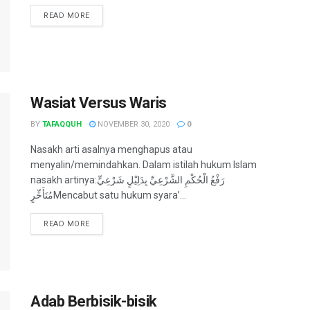
READ MORE
Wasiat Versus Waris
BY
TAFAQQUH
NOVEMBER 30, 2020
0
Nasakh arti asalnya menghapus atau
menyalin/memindahkan. Dalam istilah hukum Islam
nasakh artinya:رَفْعُ الْحُكْمِ الشَّرْعِيِّ بِدَلِيْلٍ شَرْعِيٍّ
مُتَأَخِّرٍMencabut satu hukum syara’...
READ MORE
Adab Berbisik-bisik