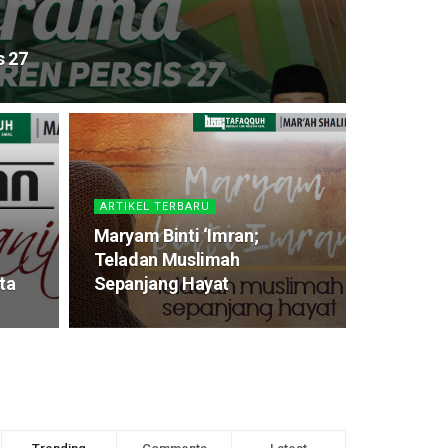
s 27
ARTIKEL TERBARU
Maryam Binti ‘Imran;
Teladan Muslimah
ta
Sepanjang Hayat