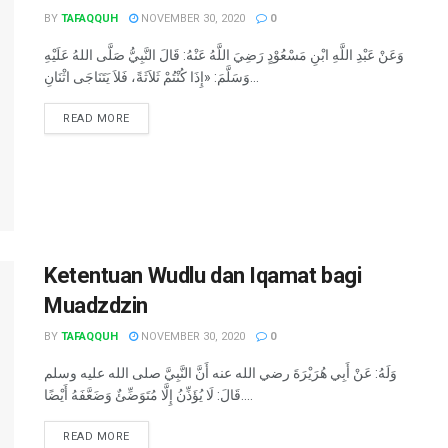
BY
TAFAQQUH
NOVEMBER 30, 2020
0
وَعَنْ عَبْدِ اللَّهِ ابْنِ مَسْعُوْدٍ رَضِيَ اللَّهُ عَنْهُ: قَالَ النَّبِيُّ صَلَّى اللهُ عَلَيْهِ
وَسَلَّمَ: «إِذَا كُنْتُمْ ثَلاَثَةً، فَلاَ يَتَنَاجَى اثْنَانِ...
READ MORE
Ketentuan Wudlu dan Iqamat bagi
Muadzdzin
BY
TAFAQQUH
NOVEMBER 30, 2020
0
وَلَهُ: عَنْ أَبِي هُرَيْرَةَ رضي الله عنه أَنَّ النَّبِيَّ صلى الله عليه وسلم
قَالَ: لَا يُؤَذِّنُ إِلَّا مُتَوَضِّئٌ وَضَعَّفَهُ أَيْضًا....
READ MORE