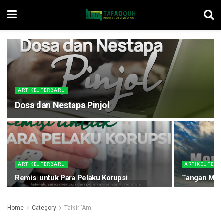
ARTIKEL TERBARU
Dosa dan Nestapa Pinjol
ARTIKEL TERBARU
ARTIKEL TER
Remisi untuk Para Pelaku Korupsi
Tangan Man
Home
Category
Tafsir 'Am