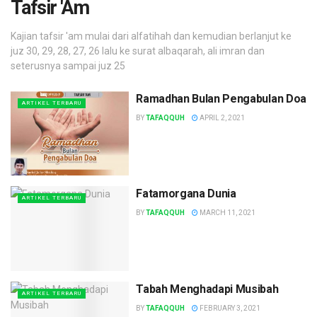
Tafsir 'Am
Kajian tafsir 'am mulai dari alfatihah dan kemudian berlanjut ke
juz 30, 29, 28, 27, 26 lalu ke surat albaqarah, ali imran dan
seterusnya sampai juz 25
Ramadhan Bulan Pengabulan Doa
ARTIKEL TERBARU
BY
TAFAQQUH
APRIL 2, 2021
Fatamorgana Dunia
ARTIKEL TERBARU
BY
TAFAQQUH
MARCH 11, 2021
Tabah Menghadapi Musibah
ARTIKEL TERBARU
BY
TAFAQQUH
FEBRUARY 3, 2021