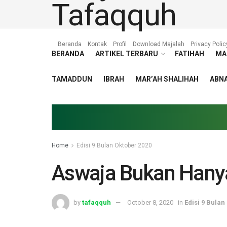
Beranda
Kontak
Profil
Download Majalah
Privacy Polic
BERANDA
ARTIKEL TERBARU
FATIHAH
MA
TAMADDUN
IBRAH
MAR’AH SHALIHAH
ABNA
Home
Edisi 9 Bulan Oktober 2020
Aswaja Bukan Hany
by
tafaqquh
October 8, 2020
in
Edisi 9 Bulan