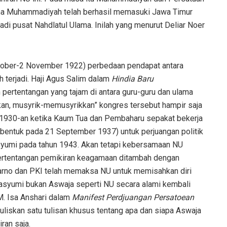
ama Muhammadiyah telah berhasil memasuki Jawa Timur
i pusat Nahdlatul Ulama. Inilah yang menurut Deliar Noer
ktober-2 November 1922) perbedaan pendapat antara
terjadi. Haji Agus Salim dalam
Hindia Baru
pertentangan yang tajam di antara guru-guru dan ulama
rkan, musyrik-memusyrikkan” kongres tersebut hampir saja
n 1930-an ketika Kaum Tua dan Pembaharu sepakat bekerja
ibentuk pada 21 September 1937) untuk perjuangan politik
syumi pada tahun 1943. Akan tetapi kebersamaan NU
ertentangan pemikiran keagamaan ditambah dengan
karno dan PKI telah memaksa NU untuk memisahkan diri
 Masyumi bukan Aswaja seperti NU secara alami kembali
M. Isa Anshari dalam
Manifest Perdjuangan Persatoean
liskan satu tulisan khusus tentang apa dan siapa Aswaja
ran saja.