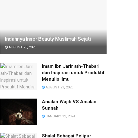
Indahnya Inner Beauty Muslimah Sejati
AUGUST 25, 2025
Imam Ibn Jarir ath-Thabari
dan Inspirasi untuk Produktif
Menulis Ilmu
AUGUST 21, 2025
Amalan Wajib VS Amalan
Sunnah
JANUARY 12, 2024
Shalat Sebagai Pelipur