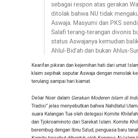
sebagai respon atas gerakan Wah
ditolak bahwa NU tidak mengakui
Aswaja. Masyumi dan PKS sendir
Salafi terang-terangan divonis 
status Aswajanya kemudian bali
Ahlul-Bid’ah dan bukan Ahlus-Su
Kearifan pikiran dan kejernihan hati dari umat Isla
klaim sepihak seputar Aswaja dengan menolak ke
terulang sampai hari kiamat.
Deliar Noer dalam
Gerakan Moderen Islam di In
Tradisi” jelas menyebutkan bahwa Nahdlatul Ulama
suara Kalangan Tua oleh delegasi Komite Khilafa
dan Tjokroaminoto dari Sarekat Islam. Komite Khil
berembug dengan Ibnu Sa’ud, penguasa baru tanah 
Komite tersebut dibentuk oleh Kongres Al-Islam 