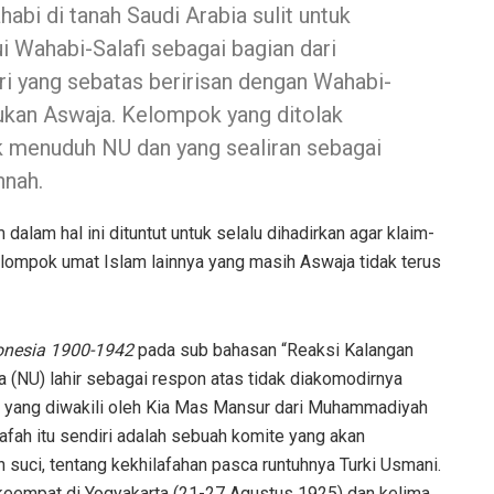
abi di tanah Saudi Arabia sulit untuk
 Wahabi-Salafi sebagai bagian dari
i yang sebatas beririsan dengan Wahabi-
bukan Aswaja. Kelompok yang ditolak
k menuduh NU dan yang sealiran sebagai
nnah.
m dalam hal ini dituntut untuk selalu dihadirkan agar klaim-
lompok umat Islam lainnya yang masih Aswaja tidak terus
donesia 1900-1942
pada sub bahasan “Reaksi Kalangan
 (NU) lahir sebagai respon atas tidak diakomodirnya
h yang diwakili oleh Kia Mas Mansur dari Muhammadiyah
afah itu sendiri adalah sebuah komite yang akan
suci, tentang kekhilafahan pasca runtuhnya Turki Usmani.
keempat di Yogyakarta (21-27 Agustus 1925) dan kelima