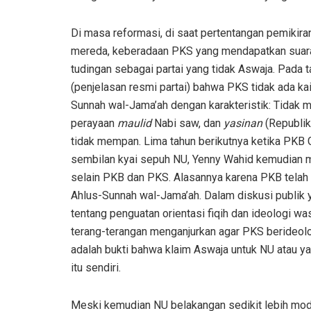
Di masa reformasi, di saat pertentangan pemikir
mereda, keberadaan PKS yang mendapatkan suara s
tudingan sebagai partai yang tidak Aswaja. Pad
(penjelasan resmi partai) bahwa PKS tidak ada k
Sunnah wal-Jama’ah dengan karakteristik: Tidak
perayaan
maulid
Nabi saw, dan
yasinan
(Republi
tidak mempan. Lima tahun berikutnya ketika PKB G
sembilan kyai sepuh NU, Yenny Wahid kemudian me
selain PKB dan PKS. Alasannya karena PKB telah 
Ahlus-Sunnah wal-Jama’ah. Dalam diskusi publik
tentang penguatan orientasi fiqih dan ideologi wa
terang-terangan menganjurkan agar PKS berideolog
adalah bukti bahwa klaim Aswaja untuk NU atau ya
itu sendiri.
Meski kemudian NU belakangan sedikit lebih mod