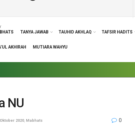
y
BHATS
TANYA JAWAB
TAUHID AKHLAQ
TAFSIR HADITS
’UL AKHIRAH
MUTIARA WAHYU
a NU
0
 Oktober 2020
,
Mabhats