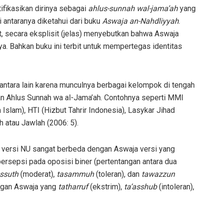
ifikasikan dirinya sebagai
ahlus-sunnah wal-jama’ah
yang
i antaranya diketahui dari buku
Aswaja an-Nahdliyyah
.
, secara eksplisit (jelas) menyebutkan bahwa Aswaja
a. Bahkan buku ini terbit untuk mempertegas identitas
 antara lain karena munculnya berbagai kelompok di tengah
n Ahlus Sunnah wa al-Jama’ah. Contohnya seperti MMI
 Islam), HTI (Hizbut Tahrir Indonesia), Lasykar Jihad
h atau Jawlah (2006: 5).
versi NU sangat berbeda dengan Aswaja versi yang
rsepsi pada oposisi biner (pertentangan antara dua
ssuth
(moderat),
tasammuh
(toleran), dan
tawazzun
ngan Aswaja yang
tatharruf
(ekstrim),
ta’asshub
(intoleran),