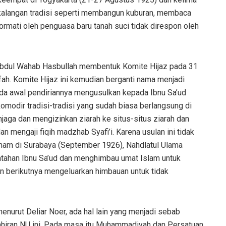
i kalangan tradisi seperti membangun kuburan, membaca
ormati oleh penguasa baru tanah suci tidak direspon oleh
H. Abdul Wahab Hasbullah membentuk Komite Hijaz pada 31
fah. Komite Hijaz ini kemudian berganti nama menjadi
ada awal pendiriannya mengusulkan kepada Ibnu Sa’ud
modir tradisi-tradisi yang sudah biasa berlangsung di
njaga dan mengizinkan ziarah ke situs-situs ziarah dan
n mengaji fiqih madzhab Syafi’i. Karena usulan ini tidak
nam di Surabaya (September 1926), Nahdlatul Ulama
tahan Ibnu Sa’ud dan menghimbau umat Islam untuk
n berikutnya mengeluarkan himbauan untuk tidak
enurut Deliar Noer, ada hal lain yang menjadi sebab
lahiran NU ini. Pada masa itu Muhammadiyah dan Persatuan