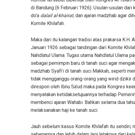
di Bandung (6 Februari 1926). Usulan-usulan dar
do’a
dalail al-khairat,
dan ajaran madzhab agar dih
Komite Khilafah.
Maka dari itu kalangan tradisi atas prakarsa K.
Januari 1926 sebagai tandingan dari Komite Khila
Nahdlatul Ulama. Tugas utama Nahdlatul Ulama p
sebagai pemimpin baru di tanah suci agar mengako
madzhab Syafi’i di tanah suci Makkah, seperti me
tidak mengganggu orang-orang yang wirid dzikir da
direspon oleh Ibnu Sa’ud maka pada Kongres kee
menyatakan ketidaksetujuannya terhadap Pemerin
membenci ajaran Wahabi. Bahkan selama dua tahu
melaksanakan haji ke tanah suci.
Jauh sebelum kasus Komite Khilafah itu sendiri, m
sebenarnya dan lebih dalam lagi letaknya dari ke