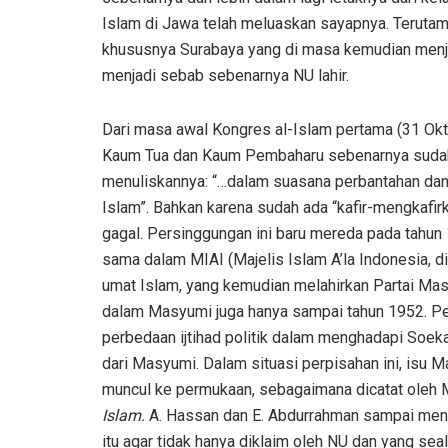
Islam di Jawa telah meluaskan sayapnya. Terut
khususnya Surabaya yang di masa kemudian menjad
menjadi sebab sebenarnya NU lahir.
Dari masa awal Kongres al-Islam pertama (31 O
Kaum Tua dan Kaum Pembaharu sebenarnya sudah 
menuliskannya: “…dalam suasana perbantahan dan 
Islam”. Bahkan karena sudah ada “kafir-mengkafi
gagal. Persinggungan ini baru mereda pada tahu
sama dalam MIAI (Majelis Islam A’la Indonesia, d
umat Islam, yang kemudian melahirkan Partai Ma
dalam Masyumi juga hanya sampai tahun 1952. P
perbedaan ijtihad politik dalam menghadapi Soe
dari Masyumi. Dalam situasi perpisahan ini, isu
muncul ke permukaan, sebagaimana dicatat oleh 
Islam.
A. Hassan dan E. Abdurrahman sampai menu
itu agar tidak hanya diklaim oleh NU dan yang seali