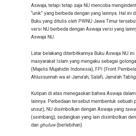
Aswaja, tetapi tetap saja NU mencoba mengindent
“unik” yang berbeda dengan yang lainnya. Hal ini d
Buku yang ditulis oleh PWNU Jawa Timur tersebut
versi NU berbeda dengan Aswaja versi yang lainny
Aswaja NU.
Latar belakang diterbitkannya Buku Aswaja NU ini
masyarakat Islam yang mengaku sebagai golonga
(Majelis Mujahidin Indonesia), FPI (Front Pembela
Ahlussunnah wa al-Jama’ah, Salafi, Jama’ah Tablig
Kutipan di atas menegaskan bahwa Aswaja dalam 
lainnya. Perbedaan tersebut membentuk sebuah pe
unsur); NU disimbolkan dengan Aswaja yang
tawa
(seimbang); sedangkan yang lain disimbolkan de
dan
ghuluw
(berlebihan).