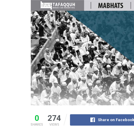
0
274
Share on Faceboo
SHARES
VIEWS