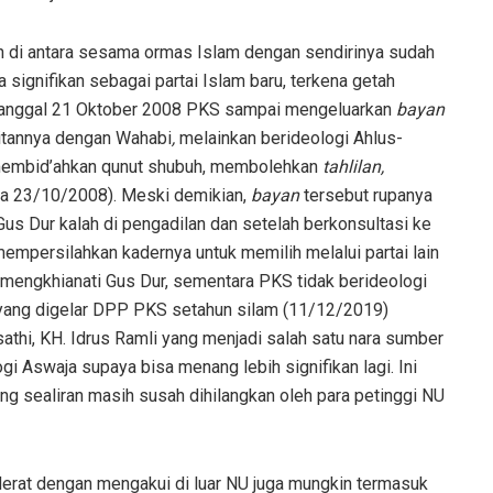
an di antara sesama ormas Islam dengan sendirinya sudah
ignifikan sebagai partai Islam baru, terkena getah
a tanggal 21 Oktober 2008 PKS sampai mengeluarkan
bayan
aitannya dengan Wahabi
,
melainkan berideologi Ahlus-
 membid’ahkan qunut shubuh, membolehkan
tahlilan,
ka 23/10/2008). Meski demikian,
bayan
tersebut rupanya
us Dur kalah di pengadilan dan setelah berkonsultasi ke
mpersilahkan kadernya untuk memilih melalui partai lain
mengkhianati Gus Dur, sementara PKS tidak berideologi
 yang digelar DPP PKS setahun silam (11/12/2019)
sathi, KH. Idrus Ramli yang menjadi salah satu nara sumber
i Aswaja supaya bisa menang lebih signifikan lagi. Ini
ng sealiran masih susah dihilangkan oleh para petinggi NU
erat dengan mengakui di luar NU juga mungkin termasuk