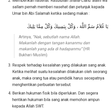
Memberikan nasehat. Rasulullah Shalla-Llahu ‘alaihi wa
sallam pernah memberi nasehat dan petunjuk kepada
Umar bin Abi Salamah ketika sedang makan :
يَا غُلاَمُ سَمِّ اللَّهَ ، وَكُلْ بِيَمِينِكَ وَكُلْ مِمَّا يَلِيكَ
Artinya
, “Nak, sebutlah nama Allah.
Makanlah dengan tangan kananmu dan
makanlah yang ada di hadapanmu”
(HR
Bukhari-Muslim).
Respek terhadap kesalahan yang dilakukan sang anak.
Ketika melihat suatu kesalahan dilakukan oleh seorang
anak, maka orang tua atau pendidik harus secepatnya
menghentikan perbuatan tersebut.
Berikan hukuman fisik bila diperlukan. Dan segera
hentikan hukuman bila sang anak memohon ampun
kepada Allah SWT.