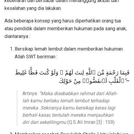
kebenaran dan bersabar dalam menanggung akibat dari
kesalahan yang dia lakukan.
Ada beberapa konsep yang harus diperhatikan orang tua
atau pendidik dalam memberikan hukuman pada sang anak,
diantaranya :
Bersikap lemah lembut dalam memberikan hukuman.
Allah SWT berirman :
فَبِمَا رَحْمَةٍ مِّنَ ٱللَّهِ لِنتَ لَهُمْ ۖ وَلَوْ كُنتَ فَظًّا غَلِيظَ
ٱلْقَلْبِ لَٱنفَضُّوا۟ مِنْ حَوْلِكَ ۖ–
Artinya:
“Maka disebabkan rahmat dari Allah-
lah kamu berlaku lemah lembut terhadap
mereka. Sekiranya kamu bersikap keras lagi
berhati kasar, tentulah mereka menjauhkan
diri dari sekelilingmu
(Q.S Ali Imran [3] : 159).