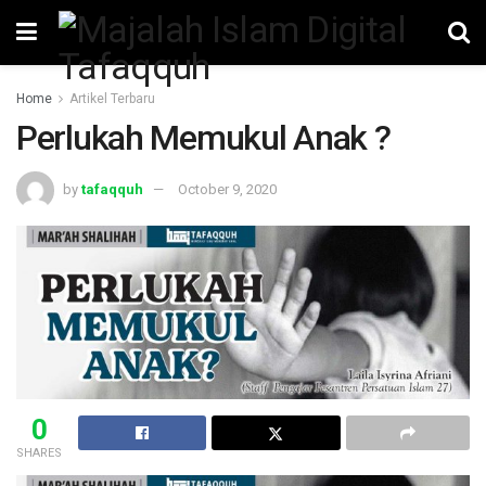
Home
Artikel Terbaru
Perlukah Memukul Anak ?
by
tafaqquh
October 9, 2020
0
SHARES