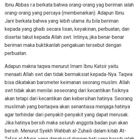
Ibnu Abbas r.a berkata bahwa orang-orang yag beriman ialah
orang-orang yang percaya (membenarkan). Adapun Ibnu
Jarir berkata bahwa yang lebih utama itu bila beriman
kepada yang ghaib secara lisan, keyakinan, perbuatan, dan
disertai takut kepada Allah swt. Intinya, jika benar-benar
beriman maka buktikanlah pengakuan tersebut dengan
perbuatan.
Adapun makna taqwa menurut Imam Ibnu Katsir yaitu
menaati Allah swt dan tidak bermaksiat kepada-Nya. Taqwa
bisa dikatakan barometer keimanan seorang muslim. Allah
swt tidak akan menilai seseorang dari kecantikan fisiknya
akan tetapi dari kecantikan dan kebersihan hatinya. Seorang
muslimah yang bertaqwa akan senantiasa menjaga hatinya
agar terhindar dari penyakit-penyakit yang dapat merusak.
Jika hatinya bersih maka seluruh anggota badan pun akan
bersih. Menurut Syekh Wahbah al-Zuhaili dalam kitab At-
Tafsir al-Munir, yang dimaksud dengan hati yang bersih ialah