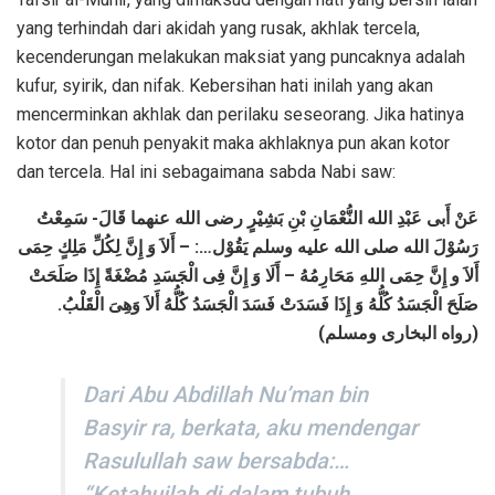
yang terhindah dari akidah yang rusak, akhlak tercela,
kecenderungan melakukan maksiat yang puncaknya adalah
kufur, syirik, dan nifak. Kebersihan hati inilah yang akan
mencerminkan akhlak dan perilaku seseorang. Jika hatinya
kotor dan penuh penyakit maka akhlaknya pun akan kotor
dan tercela. Hal ini sebagaimana sabda Nabi saw:
عَنْ أَبى عَبْدِ الله النُّعْمَانِ بْنِ بَشِيْرٍ رضى الله عنهما قَالَ- سَمِعْتُ
رَسُوْلَ الله صلى الله عليه وسلم يَقُوْل…: – أَلاَ وَ إِنَّ لِكُلِّ مَلِكٍ حِمَى
أَلاَ و إِنَّ حِمَى اللهِ مَحَارِمُهُ – أَلَا وَ إِنَّ فِى الْجَسَدِ مُضْغَةً إِذَا صَلَحَتْ
صَلَحَ الْجَسَدُ كُلُّهُ وَ إِذَا فَسَدَتْ فَسَدَ الْجَسَدُ كُلُّهُ أَلاَ وَهِىَ الْقَلْبُ.
(رواه البخارى ومسلم)
Dari Abu Abdillah Nu’man bin
Basyir ra, berkata, aku mendengar
Rasulullah saw bersabda:…
“Ketahuilah di dalam tubuh