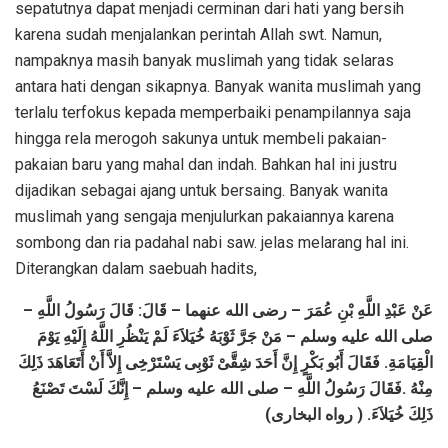
sepatutnya dapat menjadi cerminan dari hati yang bersih
karena sudah menjalankan perintah Allah swt. Namun,
nampaknya masih banyak muslimah yang tidak selaras
antara hati dengan sikapnya. Banyak wanita muslimah yang
terlalu terfokus kepada memperbaiki penampilannya saja
hingga rela merogoh sakunya untuk membeli pakaian-
pakaian baru yang mahal dan indah. Bahkan hal ini justru
dijadikan sebagai ajang untuk bersaing. Banyak wanita
muslimah yang sengaja menjulurkan pakaiannya karena
sombong dan ria padahal nabi saw. jelas melarang hal ini.
Diterangkan dalam saebuah hadits,
عَنْ عَبْدِ اللَّهِ بْنِ عُمَرَ – رضى الله عنهما – قَالَ: قَالَ رَسُولُ اللَّهِ –
صلى الله عليه وسلم – مَنْ جَرَّ ثَوْبَهُ خُيَلاَءَ لَمْ يَنْظُرِ اللَّهُ إِلَيْهِ يَوْمَ
الْقِيَامَةِ. فَقَالَ أَبُو بَكْرٍ إِنَّ أَحَدَ شِقَّىْ ثَوْبِى يَسْتَرْخِى إِلاَّ أَنْ أَتَعَاهَدَ ذَلِكَ
مِنْهُ .فَقَالَ رَسُولُ اللَّهِ – صلى الله عليه وسلم – إِنَّكَ لَسْتَ تَصْنَعُ
ذَلِكَ خُيَلاَءَ. ( رواه البخارى)