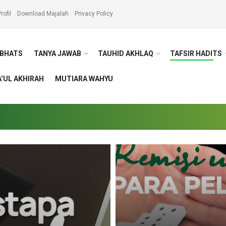
rofil
Download Majalah
Privacy Policy
BHATS
TANYA JAWAB
TAUHID AKHLAQ
TAFSIR HADITS
’UL AKHIRAH
MUTIARA WAHYU