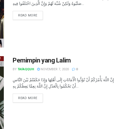
صَلَبُوهُ وَلَكِنْ شُبِّهَ لَهُمْ وَإِنَّ الَّذِينَ اخْتَلَفُوا فِيهِ...
READ MORE
Pemimpin yang Lalim
BY
TAFAQQUH
NOVEMBER 7, 2020
0
إِنَّ اللَّهَ يَأْمُرُكُمْ أَنْ تُؤَدُّوا الْأَمَانَاتِ إِلَى أَهْلِهَا وَإِذَا حَكَمْتُمْ بَيْنَ النَّاسِ
أَنْ تَحْكُمُوا بِالْعَدْلِ إِنَّ اللَّهَ نِعِمَّا يَعِظُكُمْ بِهِ...
READ MORE