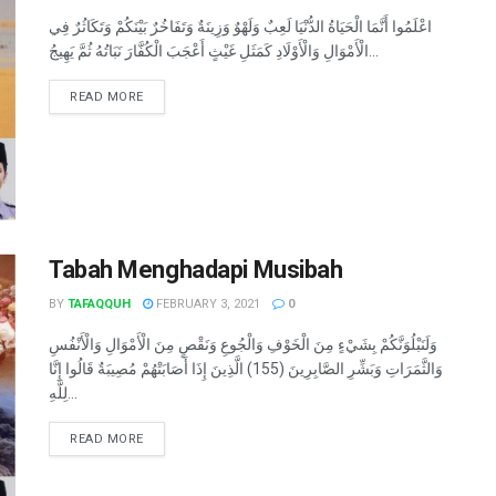
اعْلَمُوا أَنَّمَا الْحَيَاةُ الدُّنْيَا لَعِبٌ وَلَهْوٌ وَزِينَةٌ وَتَفَاخُرٌ بَيْنَكُمْ وَتَكَاثُرٌ فِي
الْأَمْوَالِ وَالْأَوْلَادِ كَمَثَلِ غَيْثٍ أَعْجَبَ الْكُفَّارَ نَبَاتُهُ ثُمَّ يَهِيجُ...
READ MORE
Tabah Menghadapi Musibah
BY
TAFAQQUH
FEBRUARY 3, 2021
0
وَلَنَبْلُوَنَّكُمْ بِشَيْءٍ مِنَ الْخَوْفِ وَالْجُوعِ وَنَقْصٍ مِنَ الْأَمْوَالِ وَالْأَنْفُسِ
وَالثَّمَرَاتِ وَبَشِّرِ الصَّابِرِينَ (155) الَّذِينَ إِذَا أَصَابَتْهُمْ مُصِيبَةٌ قَالُوا إِنَّا
لِلَّهِ...
READ MORE