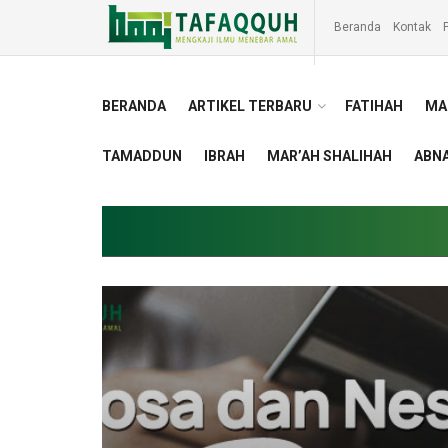
Beranda
Kontak
P
BERANDA
ARTIKEL TERBARU
FATIHAH
MA
TAMADDUN
IBRAH
MAR’AH SHALIHAH
ABNA