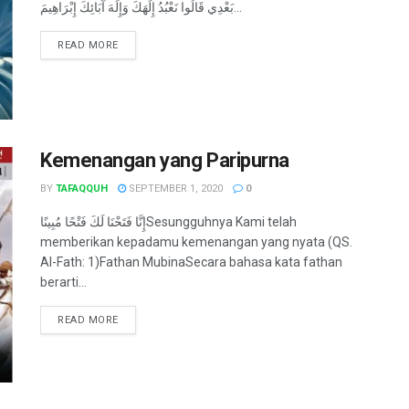
بَعْدِي قَالُوا نَعْبُدُ إِلَهَكَ وَإِلَهَ آبَائِكَ إِبْرَاهِيمَ...
READ MORE
Kemenangan yang Paripurna
BY
TAFAQQUH
SEPTEMBER 1, 2020
0
إِنَّا فَتَحْنَا لَكَ فَتْحًا مُبِينًاSesungguhnya Kami telah
memberikan kepadamu kemenangan yang nyata (QS.
Al-Fath: 1)Fathan MubinaSecara bahasa kata fathan
berarti...
READ MORE