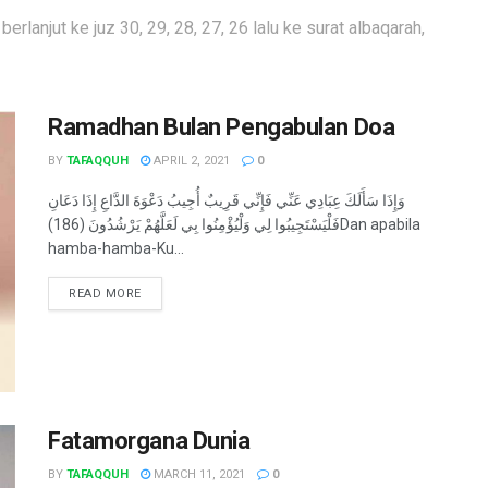
berlanjut ke juz 30, 29, 28, 27, 26 lalu ke surat albaqarah,
Ramadhan Bulan Pengabulan Doa
BY
TAFAQQUH
APRIL 2, 2021
0
وَإِذَا سَأَلَكَ عِبَادِي عَنِّي فَإِنِّي قَرِيبٌ أُجِيبُ دَعْوَةَ الدَّاعِ إِذَا دَعَانِ
فَلْيَسْتَجِيبُوا لِي وَلْيُؤْمِنُوا بِي لَعَلَّهُمْ يَرْشُدُونَ (186)Dan apabila
hamba-hamba-Ku...
READ MORE
Fatamorgana Dunia
BY
TAFAQQUH
MARCH 11, 2021
0