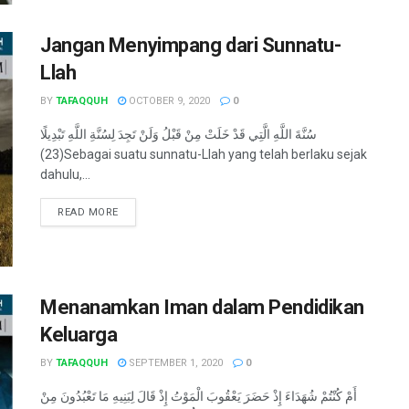
Jangan Menyimpang dari Sunnatu-
Llah
BY
TAFAQQUH
OCTOBER 9, 2020
0
سُنَّةَ اللَّهِ الَّتِي قَدْ خَلَتْ مِنْ قَبْلُ وَلَنْ تَجِدَ لِسُنَّةِ اللَّهِ تَبْدِيلًا
(23)Sebagai suatu sunnatu-Llah yang telah berlaku sejak
dahulu,...
READ MORE
Menanamkan Iman dalam Pendidikan
Keluarga
BY
TAFAQQUH
SEPTEMBER 1, 2020
0
أَمْ كُنْتُمْ شُهَدَاءَ إِذْ حَضَرَ يَعْقُوبَ الْمَوْتُ إِذْ قَالَ لِبَنِيهِ مَا تَعْبُدُونَ مِنْ