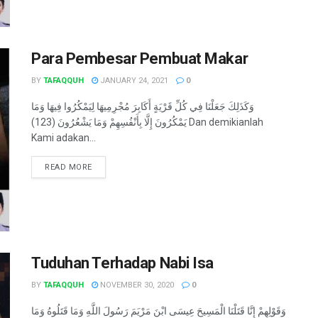
Para Pembesar Pembuat Makar
BY
TAFAQQUH
JANUARY 24, 2021
0
وَكَذَلِكَ جَعَلْنَا فِي كُلِّ قَرْيَةٍ أَكَابِرَ مُجْرِمِيهَا لِيَمْكُرُوا فِيهَا وَمَا
يَمْكُرُونَ إِلَّا بِأَنْفُسِهِمْ وَمَا يَشْعُرُونَ (123) Dan demikianlah
Kami adakan...
READ MORE
Tuduhan Terhadap Nabi Isa
BY
TAFAQQUH
NOVEMBER 30, 2020
0
وَقَوْلِهِمْ إِنَّا قَتَلْنَا الْمَسِيحَ عِيسَى ابْنَ مَرْيَمَ رَسُولَ اللَّهِ وَمَا قَتَلُوهُ وَمَا