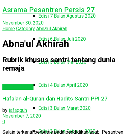
Asrama Pesantren Persis 27
Edisi 7 Bulan Agustus 2020
November 30, 2020
Home
Category
Abna'ul Akhirah
Edisi 6 Bulan Juli 2020
Abna'ul Akhirah
Rubrik khusus santri tentang dunia
Edisi 5 Bulan Mei 2020
remaja
Edisi 4 Bulan April 2020
Abna'ul Akhirah
Hafalan al-Quran dan Hadits Santri PPI 27
Edisi 3 Bulan Maret 2020
by
tafaqquh
November 7, 2020
0
Edisi 2 Bulan Februari 2020
Selain terkenal berbasis pada pendidikan adab, Pesantren