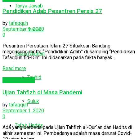
Tanya Jawab
Pendidikan Adab Pesantren Persis 27
by
tafaqquh
September 1, 2020
Masa’il
0
Pesantren Persatuan Islam 27 Situaksan Bandung
mengusung motto “Pendidikan Adab” di samping “Pendidikan
Tauhid Akhlaq
Tafaqquh fid-Din”. Ini didasarkan pada fakta banyak...
Read more
Tauhid
Abna'ul Akhirah
Ujian Tahfizh di Masa Pandemi
Suluk
by
tafaqquh
September 1, 2020
0
Tafsir Hadits
Ada yang berbeda pada Ujian Tahfizh al-Qur`an dan Hadits di
akhir semester ini. Pembedanya adalah masa darurat Covid-