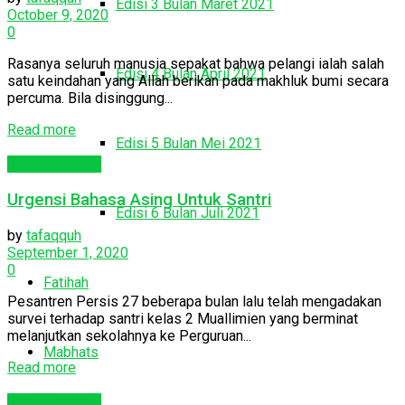
Edisi 3 Bulan Maret 2021
October 9, 2020
0
Rasanya seluruh manusia sepakat bahwa pelangi ialah salah
Edisi 4 Bulan April 2021
satu keindahan yang Allah berikan pada makhluk bumi secara
percuma. Bila disinggung...
Read more
Edisi 5 Bulan Mei 2021
Abna'ul Akhirah
Urgensi Bahasa Asing Untuk Santri
Edisi 6 Bulan Juli 2021
by
tafaqquh
September 1, 2020
0
Fatihah
Pesantren Persis 27 beberapa bulan lalu telah mengadakan
survei terhadap santri kelas 2 Muallimien yang berminat
melanjutkan sekolahnya ke Perguruan...
Mabhats
Read more
Abna'ul Akhirah