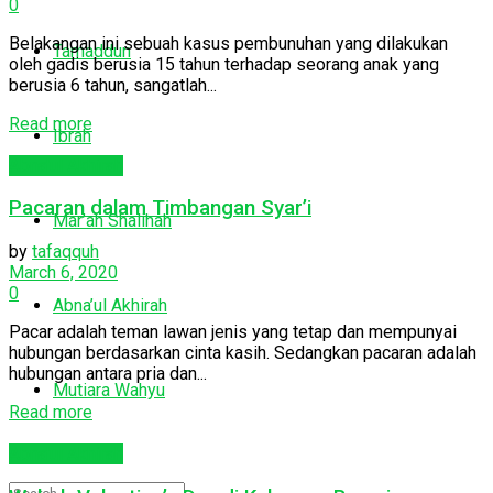
0
Belakangan ini sebuah kasus pembunuhan yang dilakukan
Tamaddun
oleh gadis berusia 15 tahun terhadap seorang anak yang
berusia 6 tahun, sangatlah...
Read more
Ibrah
Abna'ul Akhirah
Pacaran dalam Timbangan Syar’i
Mar’ah Shalihah
by
tafaqquh
March 6, 2020
0
Abna’ul Akhirah
Pacar adalah teman lawan jenis yang tetap dan mempunyai
hubungan berdasarkan cinta kasih. Sedangkan pacaran adalah
hubungan antara pria dan...
Mutiara Wahyu
Read more
Abna'ul Akhirah