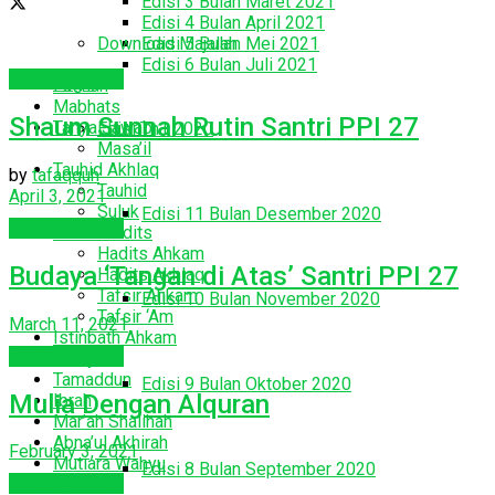
Edisi 3 Bulan Maret 2021
Edisi 4 Bulan April 2021
Download Majalah
Edisi 5 Bulan Mei 2021
Edisi 6 Bulan Juli 2021
Abna'ul Akhirah
Login
Fatihah
Mabhats
Shaum Sunnah Rutin Santri PPI 27
Tanya Jawab
Edisi Th1 2020
Masa’il
Tauhid Akhlaq
by
tafaqquh
Tauhid
April 3, 2021
Suluk
Edisi 11 Bulan Desember 2020
Abna'ul Akhirah
Tafsir Hadits
Hadits Ahkam
Budaya ‘Tangan di Atas’ Santri PPI 27
Hadits Akhlaq
Tafsir Ahkam
Edisi 10 Bulan November 2020
Tafsir ‘Am
March 11, 2021
Istinbath Ahkam
Abna'ul Akhirah
Masyakil
Tamaddun
Edisi 9 Bulan Oktober 2020
Mulia Dengan Alquran
Ibrah
Mar’ah Shalihah
Abna’ul Akhirah
February 3, 2021
Mutiara Wahyu
Edisi 8 Bulan September 2020
Abna'ul Akhirah