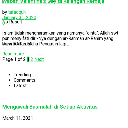
Wabah Valentine’s Day di Kalangan Remaja
by
tafaqquh
January 31, 2020
No Result
0
Islam tidak mengharamkan yang namanya “cinta”. Allah swt
pun menyifati diri-Nya dengan ar-Rahman ar-Rahim yang
View All Result
berarti Allah Maha Pengasih lagi...
Read more
Page 1 of 2
1
2
Next
Trending
Comments
Latest
Mengawali Basmalah di Setiap Aktivitas
March 11, 2021