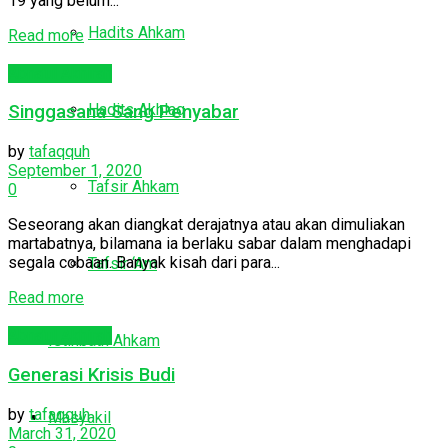
19 yang belum...
Hadits Ahkam
Read more
Abna'ul Akhirah
Hadits Akhlaq
Singgasana Sang Penyabar
by
tafaqquh
September 1, 2020
Tafsir Ahkam
0
Seseorang akan diangkat derajatnya atau akan dimuliakan
martabatnya, bilamana ia berlaku sabar dalam menghadapi
segala cobaan. Banyak kisah dari para...
Tafsir ‘Am
Read more
Abna'ul Akhirah
Istinbath Ahkam
Generasi Krisis Budi
by
tafaqquh
Masyakil
March 31, 2020