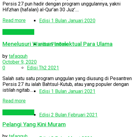
Persis 27 pun hadir dengan program unggulannya, yakni
Hifzhan (hafalan) al-Qur’an 30 Juz’....
Read more
Edisi 1 Bulan Januari 2020
Abna'ul Akhirah
Menelusuri Warisan Intelektual Para Ulama
edisi Perdana
by
tafaqquh
October 9, 2020
0
Edisi Th2 2021
Salah satu satu program unggulan yang diusung di Pesantren
Persis 27 itu ialah Bahtsul-Kutub, atau yang populer dengan
istilah ngitab....
Edisi 1 Bulan Januari 2021
Read more
Abna'ul Akhirah
Edisi 2 Bulan Februari 2021
Pelangi Yang Kini Muram
by
tafaqquh