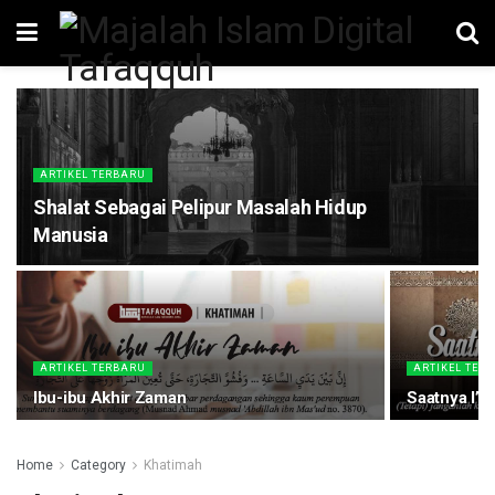
ARTIKEL TERBARU
Shalat Sebagai Pelipur Masalah Hidup
Manusia
ARTIKEL TERBARU
ARTIKEL TER
Ibu-ibu Akhir Zaman
Saatnya I’t
Home
Category
Khatimah