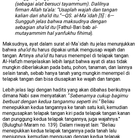
(sebagai alat bersuci tayammum). Dalilnya
firman Allah ta’ala: “Usaplah wajah dan tangan
kalian dari sha’id itu.”—QS. al-Ma`idah [5] : 6—
Sungguh jelas bahwa maksudnya dengan
sebagian sha’id itu
(Fathul-Bari bab
al-
mutayammim hal yanfukhu fihima
).
Maksudnya, ayat dalam surat al-Ma`idah itu jelas menunjukkan
bahwa
sha’id
itu harus dipakai untuk mengusap wajah dan
tangan. Artinya
sha’id
itu harus menempel di telapak tangan.
Al-Hafizh menjelaskan lebih lanjut bahwa ayat di atas tidak
mungkin diberlakukan pada batu, pohon, tanaman, dan lainnya
selain tanah, sebab hanya tanah yang mungkin menempel di
telapak tangan dan bisa diusapkan ke wajah dan tangan.
Lebih jelas lagi dengan hadits yang akan dibahas berikutnya
dimana Nabi saw menyatakan: “
Sebenarnya cukup bagimu
berbuat dengan kedua tanganmu seperti ini.”
Beliau
menepukkan kedua tangannya ke tanah satu kali, kemudian
mengusapkan telapak tangan kiri pada telapak tangan kanan
dan punggung kedua telapak tangannya, juga wajahnya.”
(Bulughul-Maram no. 139). Dalam riwayat lain: “Beliau
menepukkan kedua telapak tangannya pada tanah lalu
meniupnya, kemudian mengusap dengan kedua telapak