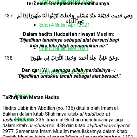
Edisi 3 Bulan Maret 2021
tersebut. Disepakati keshahihannya.
وَفِي حَدِيثِ حُذَيْفَةَ عِنْدَ مُسْلِمٍ: وَجُعِلَتْ تُرْبَتُهَا لَنَا طَهُورًا إِذَا لَمْ
نَجِدِ اَلْمَاءَ
Edisi 4 Bulan April 2021
Dalam hadits Hudzaifah riwayat Muslim:
“Dijadikan tanahnya sebagai alat bersuci bagi
kita jika kita tidak menemukan air.”
Edisi 5 Bulan Mei 2021
عِنْدَ أَحْمَدَ: وَجُعِلَ اَلتُّرَابُ لِي طَهُورًا.
وَعَنْ عَلِيٍّ
Dan dari ‘Ali—
semoga Allah meridlainya—:
Edisi 6 Bulan Juli 2021
“Dijadikan untukku tanah sebagai alat bersuci.”
Fatihah
Takhrij dan Matan Hadits
Hadits Jabir ibn ‘Abdillah (no. 136) ditulis oleh Imam al-
Bukhari dalam kitab Shahihnya kitab
al-haidl
bab
at-
Mabhats
tayammum
no. 335. Imam al-Bukhari menuliskannya juga
dalam kitab
as-shalat
no. 438 dan kitab
al-jihad was-siyar
no.
2977. Sementara Imam Muslim menuliskannya dalam kitab