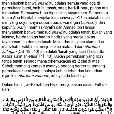
menjelaskan bahwa
sha’id
itu adalah semua yang ada di
permukaan bumi, baik itu tanah, pasir, kerikil, batu, pohon atau
tumbuhan. Semuanya bisa digunakan tayammum. Sementara
Imam Abu Hanifah menjelaskan bahwa
sha’id
itu adalah tanah
dan yang sejenisnya seperti pasir, warangan (
zarnikh
), dan
kapur (
nurah
). Imam as-Syafi’i dan Ahmad ibn Hanbal
menyatakan bahwa maksud
sha’id
itu adalah tanah, bukan yang
lainnya, berdasarkan hadits-hadits yang menjelaskan
tayammum itu dengan tanah. Maka dari itu, para ulama dua
madzhab terakhir ini menjelaskan maksud dari
sha’idan
zalaqan
(QS. 18 : 40) itu adalah ‘tanah yang licin’ (Tafsir Ibn
Katsir surat an-Nisa` [4] : 43). Bukan permukaan yang licin
tanpa tanah sebagaimana dikemukakan az-Zajjaj di atas.
Sebab memang konteks ayatnya sedang bercerita tentang
permukaan bumi yang asalnya kebun lebat dan kemudian
dijadikan
sha’idan zalaqan,
artinya ada tanahnya.
Dalam hal ini, al-Hafizh Ibn Hajar menjelaskan dalam Fathul-
Bari:
الصَّوَابُ أَنَّ الصَّعِيدَ وَجْهُ الْأَرْضِ الْمُسْتَوِيَةِ الْخَالِيَةِ مِنَ الْغَرْسِ والنبات
وَالْبِنَاءِ وَأَمَّا الطَّيِّبُ فَهُوَ الَّذِي تَمَسَّكَ بِهِ مَنِ اشْتَرَطَ فِي التَّيَمُّمِ التُّرَابَ
لِأَنَّ الطَّيِّبَ هُوَ التُّرَابُ الْمُنْبِتُ قَالَ اللَّهُ تَعَالَى وَالْبَلَدُ الطَّيِّبُ يَخْرُجُ نَبَاتُهُ