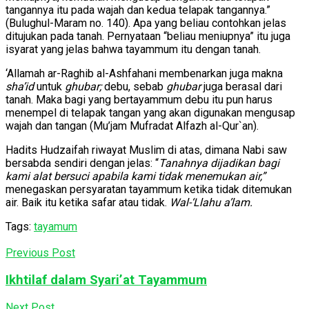
tangannya itu pada wajah dan kedua telapak tangannya.”
(Bulughul-Maram no. 140). Apa yang beliau contohkan jelas
ditujukan pada tanah. Pernyataan “beliau meniupnya” itu juga
isyarat yang jelas bahwa tayammum itu dengan tanah.
‘Allamah ar-Raghib al-Ashfahani membenarkan juga makna
sha’id
untuk
ghubar;
debu, sebab
ghubar
juga berasal dari
tanah. Maka bagi yang bertayammum debu itu pun harus
menempel di telapak tangan yang akan digunakan mengusap
wajah dan tangan (Mu’jam Mufradat Alfazh al-Qur`an).
Hadits Hudzaifah riwayat Muslim di atas, dimana Nabi saw
bersabda sendiri dengan jelas: “
Tanahnya dijadikan bagi
kami alat bersuci apabila kami tidak menemukan air,”
menegaskan persyaratan tayammum ketika tidak ditemukan
air. Baik itu ketika safar atau tidak.
Wal-‘Llahu a’lam.
Tags:
tayamum
Previous Post
Ikhtilaf dalam Syari’at Tayammum
Next Post