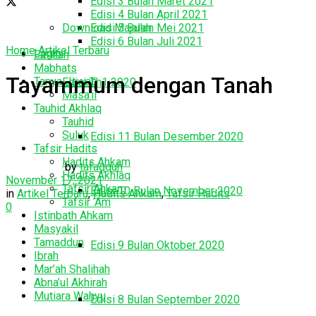
Edisi 3 Bulan Maret 2021
Edisi 4 Bulan April 2021
Download Majalah
Edisi 5 Bulan Mei 2021
Edisi 6 Bulan Juli 2021
Home
Artikel Terbaru
Login
Fatihah
Mabhats
Tayammum dengan Tanah
Tanya Jawab
Edisi Th1 2020
Masa’il
Tauhid Akhlaq
Tauhid
Suluk
Edisi 11 Bulan Desember 2020
Tafsir Hadits
Hadits Ahkam
by
tafaqquh
Hadits Akhlaq
November 17, 2021
Tafsir Ahkam
Edisi 10 Bulan November 2020
in
Artikel Terbaru
,
Hadits Ahkam
,
Tafsir Hadits
Tafsir ‘Am
0
Istinbath Ahkam
Masyakil
Tamaddun
Edisi 9 Bulan Oktober 2020
Ibrah
Mar’ah Shalihah
Abna’ul Akhirah
Mutiara Wahyu
Edisi 8 Bulan September 2020