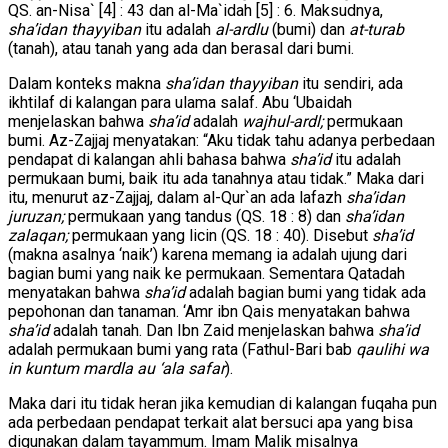
QS. an-Nisa` [4] : 43 dan al-Ma`idah [5] : 6. Maksudnya,
sha’idan thayyiban
itu adalah
al-ardlu
(bumi) dan
at-turab
(tanah), atau tanah yang ada dan berasal dari bumi.
Dalam konteks makna
sha’idan thayyiban
itu sendiri, ada
ikhtilaf di kalangan para ulama salaf. Abu ‘Ubaidah
menjelaskan bahwa
sha’id
adalah
wajhul-ardl;
permukaan
bumi. Az-Zajjaj menyatakan: “Aku tidak tahu adanya perbedaan
pendapat di kalangan ahli bahasa bahwa
sha’id
itu adalah
permukaan bumi, baik itu ada tanahnya atau tidak.” Maka dari
itu, menurut az-Zajjaj, dalam al-Qur`an ada lafazh
sha’idan
juruzan;
permukaan yang tandus (QS. 18 : 8) dan
sha’idan
zalaqan;
permukaan yang licin (QS. 18 : 40). Disebut
sha’id
(makna asalnya ‘naik’) karena memang ia adalah ujung dari
bagian bumi yang naik ke permukaan. Sementara Qatadah
menyatakan bahwa
sha’id
adalah bagian bumi yang tidak ada
pepohonan dan tanaman. ‘Amr ibn Qais menyatakan bahwa
sha’id
adalah tanah. Dan Ibn Zaid menjelaskan bahwa
sha’id
adalah permukaan bumi yang rata (Fathul-Bari bab
qaulihi wa
in kuntum mardla au ‘ala safar
).
Maka dari itu tidak heran jika kemudian di kalangan fuqaha pun
ada perbedaan pendapat terkait alat bersuci apa yang bisa
digunakan dalam tayammum. Imam Malik misalnya