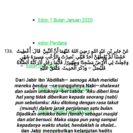
Edisi 1 Bulan Januari 2020
edisi Perdana
عَنْ جَابِرِ بْنِ عَبْدِ اللهِ رَضِيَ اللهُ عَنْهُمَا أَنَّ اَلنَّبِيَّ
قَالَ: أُعْطِيتُ
خَمْسًا لَمْ يُعْطَهُنَّ أَحَدٌ قَبْلِي: نُصِرْتُ بِالرُّعْبِ مَسِيرَةَ شَهْرٍ,
وَجُعِلَتْ لِي اَلْأَرْضُ مَسْجِدًا وَطَهُورًا, فَأَيُّمَا رَجُلٍ أَدْرَكَتْهُ اَلصَّلَاةُ
Edisi Th2 2021
فَلْيُصَلِّ – وَذَكَرَ اَلْحَدِيثَ. مُتَّفَقٌ عَلَيْهِ
Dari Jabir ibn ‘Abdillah—
semoga Allah meridlai
mereka berdua —
sesungguhnya Nabi—
shalawat
Edisi 1 Bulan Januari 2021
dan salam untuknya—
bersabda:
“Aku diberi lima
hal yang tidak diberikan kepada seorang (nabi)
pun sebelumku: Aku ditolong dengan rasa takut
(musuh) dalam jarak perjalanan satu bulan.
Edisi 2 Bulan Februari 2021
Dijadikan untukku bumi (tanah) sebagai masjid
dan alat bersuci. Maka siapa pun yang sampai
kepadanya waktu shalat, hendaklah ia shalat…
dan Jabir menyebutkan kelanjutan hadits