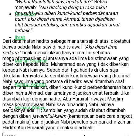
“Wahai Rasulullah saw, apakah itu?”
Beliau
menjawab:
“Aku ditolong dengan rasa takut
(musuh), aku diberi kunci-kunci perbendaharaan
Tamaddun
bumi, aku diberi nama Ahmad, tanah dijadikan
alat bersuci untukku, dan umatku dijadikan umat
terbaik.”
Ibrah
Dari data matan hadits sebagaimana tersaji di atas, diketahui
bahwa sabda Nabi saw di hadits awal:
“Aku diberi lima
perkara,”
tidak menunjukkan hanya lima. Ini sebatas
menginformasikan di antaranya ada lima keistimewaan yang
Mar’ah Shalihah
diberikan kepada Nabi Muhammad saw yang tidak diberikan
kepada Nabi lainnya. Sebab dari tiga hadits di atas saja
diketahui ternyata ada sembilan keistimewaan yang diterima
Nabi saw; lima yang pertama di hadits awal ditambah shaf
Abna’ul Akhirah
seperti shaf malaikat, diberi kunci-kunci perbendaharaan bumi,
diberi nama Ahmad, dan umatnya dijadikan umat terbaik. Jika
ditambah lagi dengan hadits Abu Hurairah riwayat Muslim
maka keistimewaan Nabi saw dibanding Nabi lainnya
Mutiara Wahyu
setidaknya ada 11; sembilan yang sudah disebut ditambah
dengan diberi
jawami’ul-kalim
(kemampuan berbicara singkat
padat makna) dan dijadikan Nabi penutup sampai akhir zaman.
Hadits Abu Hurairah yang dimaksud adalah: