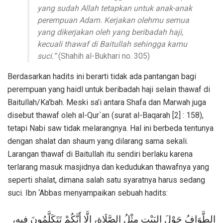
yang sudah Allah tetapkan untuk anak-anak
perempuan Adam. Kerjakan olehmu semua
yang dikerjakan oleh yang beribadah haji,
kecuali thawaf di Baitullah sehingga kamu
suci.”
(Shahih al-Bukhari no. 305)
Berdasarkan hadits ini berarti tidak ada pantangan bagi
perempuan yang haidl untuk beribadah haji selain thawaf di
Baitullah/Ka’bah. Meski sa’i antara Shafa dan Marwah juga
disebut thawaf oleh al-Qur`an (surat al-Baqarah [2] : 158),
tetapi Nabi saw tidak melarangnya. Hal ini berbeda tentunya
dengan shalat dan shaum yang dilarang sama sekali.
Larangan thawaf di Baitullah itu sendiri berlaku karena
terlarang masuk masjidnya dan kedudukan thawafnya yang
seperti shalat, dimana salah satu syaratnya harus sedang
suci. Ibn ‘Abbas menyampaikan sebuah hadits:
الطَّوَافُ حَوْلَ البَيْتِ مِثْلُ الصَّلَاةِ، إِلَّا أَنَّكُمْ تَتَكَلَّمُونَ فِيهِ،