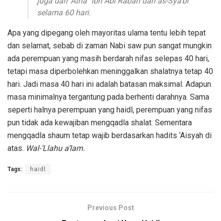
juga dari ‘Atha` ibn Abi Rabah dan as-Sya’bi
selama 60 hari.
Apa yang dipegang oleh mayoritas ulama tentu lebih tepat
dan selamat, sebab di zaman Nabi saw pun sangat mungkin
ada perempuan yang masih berdarah nifas selepas 40 hari,
tetapi masa diperbolehkan meninggalkan shalatnya tetap 40
hari. Jadi masa 40 hari ini adalah batasan maksimal. Adapun
masa minimalnya tergantung pada berhenti darahnya. Sama
seperti halnya perempuan yang haidl, perempuan yang nifas
pun tidak ada kewajiban mengqadla shalat. Sementara
mengqadla shaum tetap wajib berdasarkan hadits ‘Aisyah di
atas.
Wal-‘Llahu a’lam.
Tags:
haidl
Previous Post