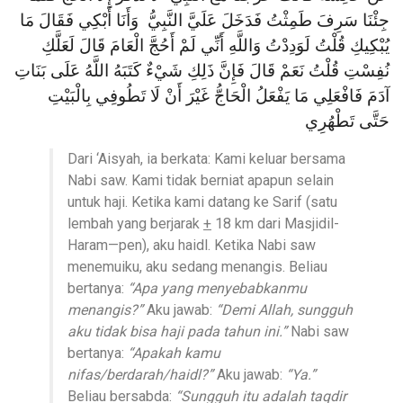
جِئْنَا سَرِفَ طَمِثْتُ فَدَخَلَ عَلَيَّ النَّبِيُّ وَأَنَا أَبْكِي فَقَالَ مَا
يُبْكِيكِ قُلْتُ لَوَدِدْتُ وَاللَّهِ أَنِّي لَمْ أَحُجَّ الْعَامَ قَالَ لَعَلَّكِ
نُفِسْتِ قُلْتُ نَعَمْ قَالَ فَإِنَّ ذَلِكِ شَيْءٌ كَتَبَهُ اللَّهُ عَلَى بَنَاتِ
آدَمَ فَافْعَلِي مَا يَفْعَلُ الْحَاجُّ غَيْرَ أَنْ لَا تَطُوفِي بِالْبَيْتِ
حَتَّى تَطْهُرِي
Dari ‘Aisyah, ia berkata: Kami keluar bersama
Nabi saw. Kami tidak berniat apapun selain
untuk haji. Ketika kami datang ke Sarif (satu
lembah yang berjarak
+
18 km dari Masjidil-
Haram—pen), aku haidl. Ketika Nabi saw
menemuiku, aku sedang menangis. Beliau
bertanya:
“Apa yang menyebabkanmu
menangis?”
Aku jawab:
“Demi Allah, sungguh
aku tidak bisa haji pada tahun ini.”
Nabi saw
bertanya:
“Apakah kamu
nifas/berdarah/haidl?”
Aku jawab:
“Ya.”
Beliau bersabda:
“Sungguh itu adalah taqdir