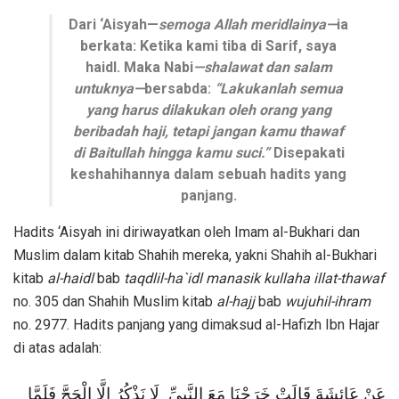
Dari ‘Aisyah—
semoga Allah meridlainya—
ia
berkata: Ketika kami tiba di Sarif, saya
haidl. Maka Nabi
—shalawat dan salam
untuknya—
bersabda:
“Lakukanlah semua
yang harus dilakukan oleh orang yang
beribadah haji, tetapi jangan kamu thawaf
di Baitullah hingga kamu suci.”
Disepakati
keshahihannya dalam sebuah hadits yang
panjang.
Hadits ‘Aisyah ini diriwayatkan oleh Imam al-Bukhari dan
Muslim dalam kitab Shahih mereka, yakni Shahih al-Bukhari
kitab
al-haidl
bab
taqdlil-ha`idl manasik kullaha illat-thawaf
no. 305 dan Shahih Muslim kitab
al-hajj
bab
wujuhil-ihram
no. 2977. Hadits panjang yang dimaksud al-Hafizh Ibn Hajar
di atas adalah:
عَنْ عَائِشَةَ قَالَتْ خَرَجْنَا مَعَ النَّبِيِّ لَا نَذْكُرُ إِلَّا الْحَجَّ فَلَمَّا