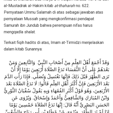
al-Mustadrak al-Hakim kitab
at-thaharah
no. 622.
Pernyataan Ummu Salamah di atas sebagai jawaban atas
pernyataan Mussah yang mengkonfirmasi pendapat
Samurah ibn Jundub bahwa perempuan nifas harus
mengqadla shalat.
Terkait fiqih hadits di atas, Imam at-Tirmidzi menjelaskan
dalam kitab Sunannya:
وَقَدْ أَجْمَعَ أَهْلُ العِلْمِ مِنْ أَصْحَابِ النَّبِيِّ وَالتَّابِعِينَ وَمَنْ
بَعْدَهُمْ عَلَى أَنَّ النُّفَسَاءَ تَدَعُ الصَّلَاةَ أَرْبَعِينَ يَوْمًا إِلَّا أَنْ
تَرَى الطُّهْرَ قَبْلَ ذَلِكَ فَإِنَّهَا تَغْتَسِلُ وَتُصَلِّي. فَإِذَا رَأَتِ الدَّمَ
بَعْدَ الأَرْبَعِينَ فَإِنَّ أَكْثَرَ أَهْلِ العِلْمِ قَالُوا: لَا تَدَعُ الصَّلَاةَ بَعْدَ
الأَرْبَعِينَ، وَهُوَ قَوْلُ أَكْثَرِ الفُقَهَاءِ وَبِهِ يَقُولُ سُفْيَانُ الثَّوْرِيُّ
وَابْنُ المُبَارَكِ وَالشَّافِعِيُّ وَأَحْمَدُ وَإِسْحَاقُ. وَيُرْوَى عَنِ
الحَسَنِ البَصْرِيِّ أَنَّهُ قَالَ: إِنَّهَا تَدَعُ الصَّلاَةَ خَمْسِينَ يَوْمًا
إِذَا لَمْ تَرَ الطُّهْرَ. وَيُرْوَى عَنْ عَطَاءِ بْنِ أَبِي رَبَاحٍ وَالشَّعْبِيِّ