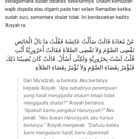
sebagaimana sudah dibahas sebelumnya. Shaum kemudian
wajib diqadla atau diganti pada hari selain Ramadlan ketika
sudah suci, sementara shalat tidak. Ini berdasarkan hadits
‘Aisyah ra:
عَنْ مُعَاذَةَ قَالَتْ سَأَلْتُ عَائِشَةَ فَقُلْتُ مَا بَالُ الْحَائِضِ
تَقْضِى الصَّوْمَ وَلاَ تَقْضِى الصَّلاَةَ فَقَالَتْ أَحَرُورِيَّةٌ أَنْتِ
قُلْتُ لَسْتُ بِحَرُورِيَّةٍ وَلَكِنِّى أَسْأَلُ. قَالَتْ كَانَ يُصِيبُنَا ذَلِكَ
فَنُؤْمَرُ بِقَضَاءِ الصَّوْمِ وَلاَ نُؤْمَرُ بِقَضَاءِ الصَّلاَةِ
Dari Mu’adzah, ia berkata: Aku bertanya
kepada ‘Aisyah:
“Apa sebabnya perempuan
yang haidl mengqadla shaum tetapi tidak
mengqadla shalat?”
‘Aisyah bertanya:
“Apakah kamu pengikut Haruriyyah?”
Aku
jawab:
“Aku bukan Haruriyyah, aku hanya
bertanya.”
‘Aisyah menjawab:
“Dahulu ketika
kami mengalami haidl, kami diperintah