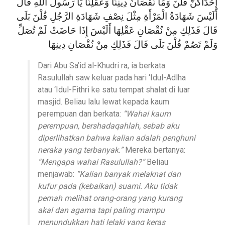
إِحْدَاكُنَّ قُلْنَ وَمَا نُقْصَانُ دِينِنَا وَعَقْلِنَا يَا رَسُولَ اللَّهِ قَالَ
أَلَيْسَ شَهَادَةُ الْمَرْأَةِ مِثْلَ نِصْفِ شَهَادَةِ الرَّجُلِ قُلْنَ بَلَى
قَالَ فَذَلِكِ مِنْ نُقْصَانِ عَقْلِهَا أَلَيْسَ إِذَا حَاضَتْ لَمْ تُصَلِّ
وَلَمْ تَصُمْ قُلْنَ بَلَى قَالَ فَذَلِكِ مِنْ نُقْصَانِ دِينِهَا
Dari Abu Sa’id al-Khudri ra, ia berkata:
Rasulullah saw keluar pada hari ‘Idul-Adlha
atau ‘Idul-Fithri ke satu tempat shalat di luar
masjid. Beliau lalu lewat kepada kaum
perempuan dan berkata:
“Wahai kaum
perempuan, bershadaqahlah, sebab aku
diperlihatkan bahwa kalian adalah penghuni
neraka yang terbanyak.”
Mereka bertanya:
“Mengapa wahai Rasulullah?”
Beliau
menjawab:
“Kalian banyak melaknat dan
kufur pada (kebaikan) suami. Aku tidak
pernah melihat orang-orang yang kurang
akal dan agama tapi paling mampu
menundukkan hati lelaki yang keras