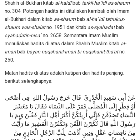
Shahih al-Bukhari kitab
al-haidl
bab
tarkil-ha`idl as-shaum
no. 304. Potongan hadits ini dituliskan kembali oleh Imam
al-Bukhari dalam kitab
as-shaum
bab
al-ha`idl tatrukus-
shaum was-shalat
no. 1951 dan kitab
as-syahadat
bab
syahadatin-nisa`
no. 2658. Sementara Imam Muslim
menuliskan hadits di atas dalam Shahih Muslim kitab
al-
iman
bab
bayan nuqshanil-iman bi nuqshanit-tha’at
no.
250.
Matan hadits di atas adalah kutipan dari hadits panjang,
berikut selengkapnya:
عَنْ أَبِي سَعِيدٍ الْخُدْرِيِّ قَالَ خَرَجَ رَسُولُ اللهِ فِي أَضْحَى
أَوْ فِطْرٍ إِلَى الْمُصَلَّى فَمَرَّ عَلَى النِّسَاءِ فَقَالَ يَا مَعْشَرَ
النِّسَاءِ تَصَدَّقْنَ فَإِنِّي أُرِيتُكُنَّ أَكْثَرَ أَهْلِ النَّارِ فَقُلْنَ وَبِمَ يَا
رَسُولَ اللَّهِ قَالَ تُكْثِرْنَ اللَّعْنَ وَتَكْفُرْنَ الْعَشِيرَ مَا رَأَيْتُ
مِنْ نَاقِصَاتِ عَقْلٍ وَدِينٍ أَذْهَبَ لِلُبِّ الرَّجُلِ الْحَازِمِ مِنْ