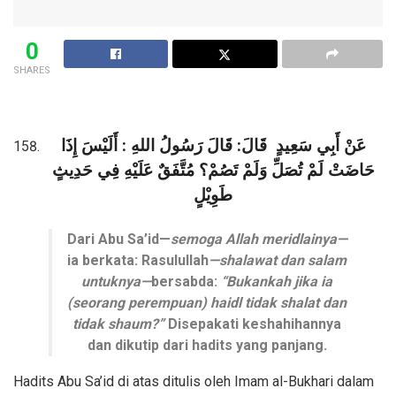
0
SHARES
عَنْ أَبِي سَعِيدٍ
قَالَ: قَالَ رَسُولُ اللهِ
: أَلَيْسَ إِذَا
حَاضَتْ لَمْ تُصَلِّ وَلَمْ تَصُمْ؟ مُتَّفَقٌ عَلَيْهِ فِي حَدِيثٍ
طَوِيْلٍ
Dari Abu Sa’id—
semoga Allah meridlainya—
ia berkata: Rasulullah
—shalawat dan salam
untuknya—
bersabda:
“Bukankah jika ia
(seorang perempuan) haidl tidak shalat dan
tidak shaum?”
Disepakati keshahihannya
dan dikutip dari hadits yang panjang.
Hadits Abu Sa’id di atas ditulis oleh Imam al-Bukhari dalam