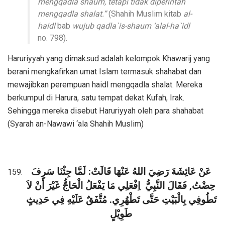
mengqadla shaum, tetapi tidak diperintah
mengqadla shalat.”
(Shahih Muslim kitab
al-
haidl
bab
wujub qadla`is-shaum ‘alal-ha`idl
no. 798).
Haruriyyah yang dimaksud adalah kelompok Khawarij yang
berani mengkafirkan umat Islam termasuk shahabat dan
mewajibkan perempuan haidl mengqadla shalat. Mereka
berkumpul di Harura, satu tempat dekat Kufah, Irak.
Sehingga mereka disebut Haruriyyah oleh para shahabat
(Syarah an-Nawawi ‘ala Shahih Muslim)
عَنْ عَائِشَةَ رَضِيَ اللهُ عَنْهَا قَالَتْ: لَمَّا جِئْنَا سَرِفَ
حِضْتُ, فَقَالَ النَّبِيُّ
اِفْعَلِي مَا يَفْعَلُ الْحَاجُّ غَيْرَ أَنْ لاَ
تَطُوفِي بِالْبَيْتِ حَتَّى تَطْهُرِي. مُتَّفَقٌ عَلَيْهِ فِي حَدِيثٍ
طَوِيْلٍ