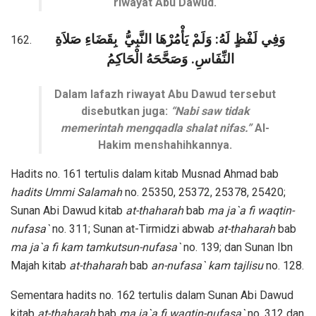
riwayat Abu Dawud.
وَفِي لَفْظٍ لَهُ: وَلَمْ يَأْمُرْهَا النَّبِيُّ
بِقَضَاءِ صَلاَةِ
النِّفَاسِ. وَصَحَّحَهُ الْحَاكِمُ
Dalam lafazh riwayat Abu Dawud tersebut
disebutkan juga:
“Nabi saw tidak
memerintah mengqadla shalat nifas.”
Al-
Hakim menshahihkannya.
Hadits no. 161 tertulis dalam kitab Musnad Ahmad bab
hadits Ummi Salamah
no. 25350, 25372, 25378, 25420;
Sunan Abi Dawud kitab
at-thaharah
bab
ma ja`a fi waqtin-
nufasa`
no. 311; Sunan at-Tirmidzi abwab
at-thaharah
bab
ma ja`a fi kam tamkutsun-nufasa`
no. 139; dan Sunan Ibn
Majah kitab
at-thaharah
bab
an-nufasa` kam tajlisu
no. 128.
Sementara hadits no. 162 tertulis dalam Sunan Abi Dawud
kitab
at-thaharah
bab
ma ja`a fi waqtin-nufasa`
no. 312 dan