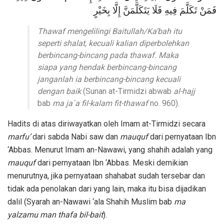
فَمَنْ تَكَلَّمَ فِيهِ فَلَا يَتَكَلَّمَنَّ إِلَّا بِخَيْرٍ
Thawaf mengelilingi Baitullah/Ka’bah itu
seperti shalat, kecuali kalian diperbolehkan
berbincang-bincang pada thawaf. Maka
siapa yang hendak berbincang-bincang
janganlah ia berbincang-bincang kecuali
dengan baik
(Sunan at-Tirmidzi abwab
al-hajj
bab
ma ja`a fil-kalam fit-thawaf
no. 960).
Hadits di atas diriwayatkan oleh Imam at-Tirmidzi secara
marfu’
dari sabda Nabi saw dan
mauquf
dari pernyataan Ibn
‘Abbas. Menurut Imam an-Nawawi, yang shahih adalah yang
mauquf
dari pernyataan Ibn ‘Abbas. Meski demikian
menurutnya, jika pernyataan shahabat sudah tersebar dan
tidak ada penolakan dari yang lain, maka itu bisa dijadikan
dalil (Syarah an-Nawawi ‘ala Shahih Muslim bab
ma
yalzamu man thafa bil-bait
).