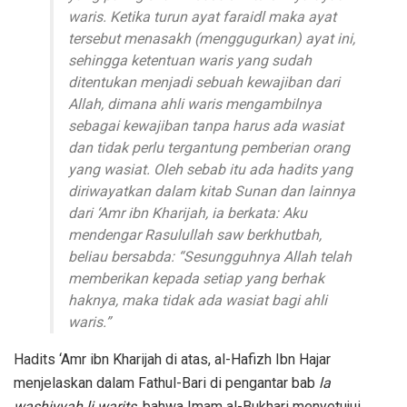
waris. Ketika turun ayat faraidl maka ayat
tersebut menasakh (menggugurkan) ayat ini,
sehingga ketentuan waris yang sudah
ditentukan menjadi sebuah kewajiban dari
Allah, dimana ahli waris mengambilnya
sebagai kewajiban tanpa harus ada wasiat
dan tidak perlu tergantung pemberian orang
yang wasiat. Oleh sebab itu ada hadits yang
diriwayatkan dalam kitab Sunan dan lainnya
dari ‘Amr ibn Kharijah, ia berkata: Aku
mendengar Rasulullah saw berkhutbah,
beliau bersabda: “Sesungguhnya Allah telah
memberikan kepada setiap yang berhak
haknya, maka tidak ada wasiat bagi ahli
waris.”
Hadits ‘Amr ibn Kharijah di atas, al-Hafizh Ibn Hajar
menjelaskan dalam Fathul-Bari di pengantar bab
la
washiyyah li warits,
bahwa Imam al-Bukhari menyetujui