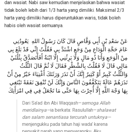
dan wasiat. Nabi saw kemudian menjelaskan bahwa wasiat
tidak boleh lebih dari 1/3 harta yang dimiliki. Maksimal 2/3
harta yang dimiliki harus diperuntukkan waris, tidak boleh
habis oleh wasiat semuanya.
عَنْ سَعْدِ بْنِ أَبِي وَقَّاصٍ قَالَ كَانَ رَسُولُ اللهِ يَعُودُنِي
عَامَ حَجَّةِ الْوَدَاعِ مِنْ وَجَعٍ اشْتَدَّ بِي فَقُلْتُ إِنِّي قَدْ بَلَغَ بِي
مِنْ الْوَجَعِ وَأَنَا ذُو مَالٍ وَلَا يَرِثُنِي إِلَّا ابْنَةٌ أَفَأَتَصَدَّقُ بِثُلُثَيْ
مَالِي قَالَ لَا فَقُلْتُ بِالشَّطْرِ فَقَالَ لَا ثُمَّ قَالَ الثُّلُثُ
وَالثُّلُثُ كَبِيرٌ أَوْ كَثِيرٌ إِنَّكَ أَنْ تَذَرَ وَرَثَتَكَ أَغْنِيَاءَ خَيْرٌ مِنْ أَنْ
تَذَرَهُمْ عَالَةً يَتَكَفَّفُونَ النَّاسَ وَإِنَّكَ لَنْ تُنْفِقَ نَفَقَةً تَبْتَغِي
بِهَا وَجْهَ اللَّهِ إِلَّا أُجِرْتَ بِهَا حَتَّى مَا تَجْعَلُ فِي فِي امْرَأَتِكَ
Dari Sa’ad ibn Abi Waqqash—
semoga Allah
meridlainya—
ia berkata: Rasulullah—
shalawat
dan salam senantiasa tercurah untuknya—
menjengukku pada tahun haji wada’ karena
penyakit parah yang menyerangku. Aku