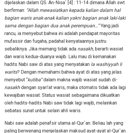
dijelaskan dalam QS. An-Nisa` [4] : 11-14 dimana Allah swt
berfirman:
“Allah mewasiatkan kepada kalian dalam hal
bagian waris anak-anak kalian yakni bagian anak laki-laki
sama dengan bagian dua anak perempuan…”
Yang jadi
rancu, ia menyebut bahwa ini adalah pendapat mayoritas
mufassir dan fuqaha, padahal kenyataannya justru
sebaliknya. Jika memang tidak ada
nasakh
, berarti wasiat
dan waris kedua-duanya wajib. Lalu mau di kemanakan
hadits Nabi saw di atas yang menyatakan
la washiyyah li
warits
? Dengan memahami bahwa ayat di atas yang jelas
menyebut “
kutiba”
dalam makna wajib wasiat sudah di-
nasakh
dengan syari’at waris, maka otomatis tidak ada lagi
kewajiban wasiat. Status wasiat sebagaimana dikuatkan
oleh hadits-hadits Nabi saw tidak lagi wajib, melainkan
sebatas sunat untuk selain ahli waris.
Nabi saw adalah penafsir utama al-Qur`an. Beliau lah yang
paling berwenang menjelaskan maksud ayat-ayat al-Qur`an.