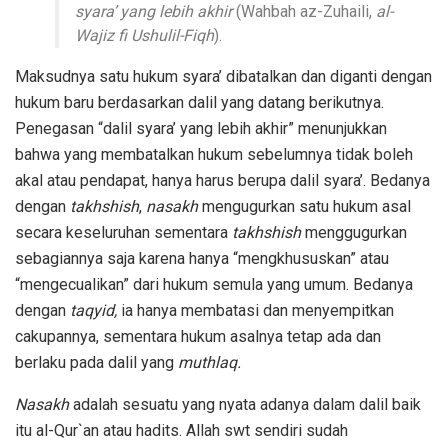
syara’ yang lebih akhir
(Wahbah az-Zuhaili,
al-
Wajiz fi Ushulil-Fiqh
).
Maksudnya satu hukum syara’ dibatalkan dan diganti dengan
hukum baru berdasarkan dalil yang datang berikutnya.
Penegasan “dalil syara’ yang lebih akhir” menunjukkan
bahwa yang membatalkan hukum sebelumnya tidak boleh
akal atau pendapat, hanya harus berupa dalil syara’. Bedanya
dengan
takhshish
,
nasakh
mengugurkan satu hukum asal
secara keseluruhan sementara
takhshish
menggugurkan
sebagiannya saja karena hanya “mengkhususkan” atau
“mengecualikan” dari hukum semula yang umum. Bedanya
dengan
taqyid,
ia hanya membatasi dan menyempitkan
cakupannya, sementara hukum asalnya tetap ada dan
berlaku pada dalil yang
muthlaq.
Nasakh
adalah sesuatu yang nyata adanya dalam dalil baik
itu al-Qur`an atau hadits. Allah swt sendiri sudah