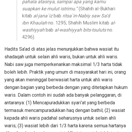
pahala atasnya, sampai apa yang kamu
suapkan ke mulut istrimu.”
(Shahih al-Bukhari
kitab
al-jana`iz
bab
ritsa`in-Nabiy saw Sa’d
ibn Khaulah
no. 1295; Shahih Muslim kitab
al-
washiyyah
bab
al-washiyyah bits-tsuluts
no.
4296).
Hadits Sa’ad di atas jelas menunjukkan bahwa wasiat itu
shadaqah untuk selain ahli waris, bukan untuk ahli waris.
Nabi saw juga memperkenankan maksimal 1/3 harta tidak
boleh lebih. Praktik yang umum di masyarakat hari ini, orang
yang akan meninggal berwasiat harta untuk ahli waris
dengan bagian yang berbeda dengan yang ditetapkan hukum
waris. Dalam contoh ini sudah ada banyak pelanggaran, di
antaranya: (1) Mencapuradukkan syari’at yang berbeda
termasuk mencampuradukkan haq dengan bathil; (2) wasiat
kepada ahli waris padahal seharusnya untuk selain ahli
waris; (3) wasiat lebih dari 1/3 harta karena semua hartanya