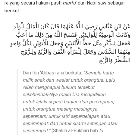
ra yang secara hukum pasti
marfu’
dari Nabi saw sebagai
berikut:
عَنْ ابْنِ عَبَّاسٍ رَضِيَ اللَّهُ عَنْهُمَا قَالَ كَانَ الْمَالُ لِلْوَلَدِ
وَكَانَتْ الْوَصِيَّةُ لِلْوَالِدَيْنِ فَنَسَخَ اللَّهُ مِنْ ذَلِكَ مَا أَحَبَّ
فَجَعَلَ لِلذَّكَرِ مِثْلَ حَظِّ الْأُنْثَيَيْنِ وَجَعَلَ لِلْأَبَوَيْنِ لِكُلِّ وَاحِدٍ
مِنْهُمَا السُّدُسَ وَجَعَلَ لِلْمَرْأَةِ الثُّمُنَ وَالرُّبُعَ وَلِلزَّوْجِ
الشَّطْرَ وَالرُّبُعَ
Dari Ibn ‘Abbas ra ia berkata:
“Semula harta
milik anak dan wasiat untuk orangtua. Lalu
Allah menghapus hukum tersebut
sekehendak-Nya maka Dia menjadikan
untuk lelaki seperti bagian dua perempuan;
untuk orangtua masing-masingnya
seperenam; untuk istri seperdelapan atau
seperempat; dan untuk suami setengah atau
seperempat.”
(Shahih al-Bukhari bab
la