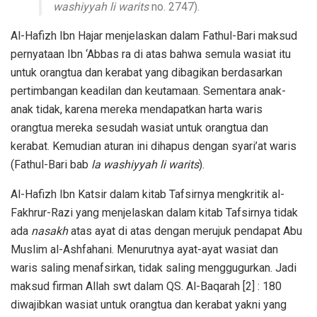
washiyyah li warits
no. 2747).
Al-Hafizh Ibn Hajar menjelaskan dalam Fathul-Bari maksud
pernyataan Ibn ‘Abbas ra di atas bahwa semula wasiat itu
untuk orangtua dan kerabat yang dibagikan berdasarkan
pertimbangan keadilan dan keutamaan. Sementara anak-
anak tidak, karena mereka mendapatkan harta waris
orangtua mereka sesudah wasiat untuk orangtua dan
kerabat. Kemudian aturan ini dihapus dengan syari’at waris
(Fathul-Bari bab
la washiyyah li warits
).
Al-Hafizh Ibn Katsir dalam kitab Tafsirnya mengkritik al-
Fakhrur-Razi yang menjelaskan dalam kitab Tafsirnya tidak
ada
nasakh
atas ayat di atas dengan merujuk pendapat Abu
Muslim al-Ashfahani. Menurutnya ayat-ayat wasiat dan
waris saling menafsirkan, tidak saling menggugurkan. Jadi
maksud firman Allah swt dalam QS. Al-Baqarah [2] : 180
diwajibkan wasiat untuk orangtua dan kerabat yakni yang