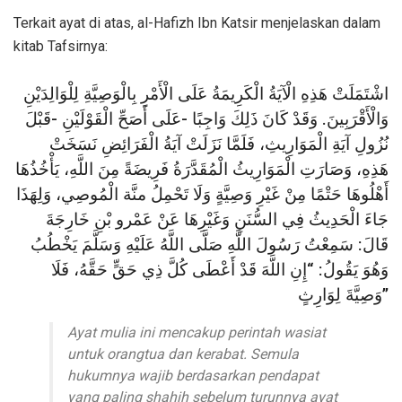
Terkait ayat di atas, al-Hafizh Ibn Katsir menjelaskan dalam
kitab Tafsirnya:
اشْتَمَلَتْ هَذِهِ الْآيَةُ الْكَرِيمَةُ عَلَى الْأَمْرِ بِالْوَصِيَّةِ لِلْوَالِدَيْنِ
وَالْأَقْرَبِينَ. وَقَدْ كَانَ ذَلِكَ وَاجِبًا -عَلَى أَصَحِّ الْقَوْلَيْنِ -قَبْلَ
نُزُولِ آيَةِ الْمَوَارِيثِ، فَلَمَّا نَزَلَتْ آيَةُ الْفَرَائِضِ نَسَخَتْ
هَذِهِ، وَصَارَتِ الْمَوَارِيثُ الْمُقَدَّرَةُ فَرِيضَةً مِنَ اللَّهِ، يَأْخُذُهَا
أَهْلُوهَا حَتْمًا مِنْ غَيْرِ وَصِيَّةٍ وَلَا تَحْمِلُ منَّة الْمُوصِي، وَلِهَذَا
جَاءَ الْحَدِيثُ فِي السُّنَنِ وَغَيْرِهَا عَنْ عَمْرو بْنِ خَارِجَةَ
قَالَ: سَمِعْتُ رَسُولَ اللَّهِ صَلَّى اللَّهُ عَلَيْهِ وَسَلَّمَ يَخْطُبُ
وَهُوَ يَقُولُ: “إِنِ اللَّهَ قَدْ أَعْطَى كُلَّ ذِي حَقٍّ حَقَّهُ، فَلَا
وَصِيَّةَ لِوَارِثٍ”
Ayat mulia ini mencakup perintah wasiat
untuk orangtua dan kerabat. Semula
hukumnya wajib berdasarkan pendapat
yang paling shahih sebelum turunnya ayat