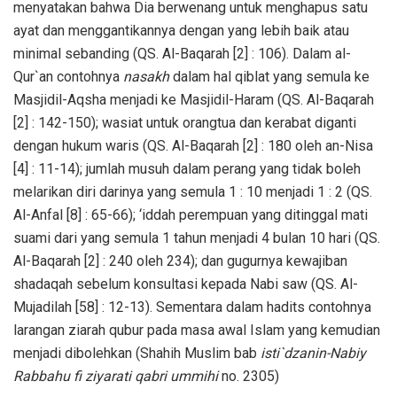
menyatakan bahwa Dia berwenang untuk menghapus satu
ayat dan menggantikannya dengan yang lebih baik atau
minimal sebanding (QS. Al-Baqarah [2] : 106). Dalam al-
Qur`an contohnya
nasakh
dalam hal qiblat yang semula ke
Masjidil-Aqsha menjadi ke Masjidil-Haram (QS. Al-Baqarah
[2] : 142-150); wasiat untuk orangtua dan kerabat diganti
dengan hukum waris (QS. Al-Baqarah [2] : 180 oleh an-Nisa
[4] : 11-14); jumlah musuh dalam perang yang tidak boleh
melarikan diri darinya yang semula 1 : 10 menjadi 1 : 2 (QS.
Al-Anfal [8] : 65-66); ‘iddah perempuan yang ditinggal mati
suami dari yang semula 1 tahun menjadi 4 bulan 10 hari (QS.
Al-Baqarah [2] : 240 oleh 234); dan gugurnya kewajiban
shadaqah sebelum konsultasi kepada Nabi saw (QS. Al-
Mujadilah [58] : 12-13). Sementara dalam hadits contohnya
larangan ziarah qubur pada masa awal Islam yang kemudian
menjadi dibolehkan (Shahih Muslim bab
isti`dzanin-Nabiy
Rabbahu fi ziyarati qabri ummihi
no. 2305)