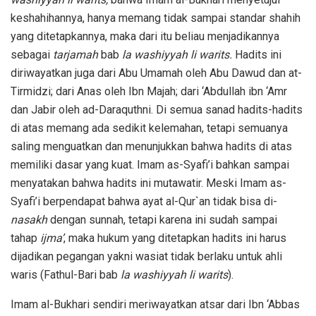
keshahihannya, hanya memang tidak sampai standar shahih
yang ditetapkannya, maka dari itu beliau menjadikannya
sebagai
tarjamah
bab
la washiyyah li warits.
Hadits ini
diriwayatkan juga dari Abu Umamah oleh Abu Dawud dan at-
Tirmidzi; dari Anas oleh Ibn Majah; dari ‘Abdullah ibn ‘Amr
dan Jabir oleh ad-Daraquthni. Di semua sanad hadits-hadits
di atas memang ada sedikit kelemahan, tetapi semuanya
saling menguatkan dan menunjukkan bahwa hadits di atas
memiliki dasar yang kuat. Imam as-Syafi’i bahkan sampai
menyatakan bahwa hadits ini mutawatir. Meski Imam as-
Syafi’i berpendapat bahwa ayat al-Qur`an tidak bisa di-
nasakh
dengan sunnah, tetapi karena ini sudah sampai
tahap
ijma’
, maka hukum yang ditetapkan hadits ini harus
dijadikan pegangan yakni wasiat tidak berlaku untuk ahli
waris (Fathul-Bari bab
la washiyyah li warits
).
Imam al-Bukhari sendiri meriwayatkan atsar dari Ibn ‘Abbas