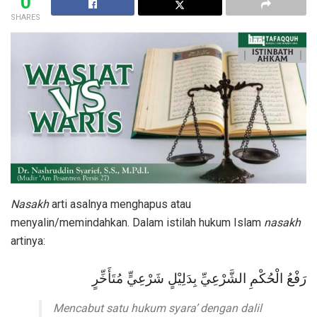
0
SHARES
Nasakh
arti asalnya menghapus atau
menyalin/memindahkan. Dalam istilah hukum Islam
nasakh
artinya:
رَفْعُ الْحُكْمِ الشَّرْعِيِّ بِدَلِيْلٍ شَرْعِيٍّ مُتَأَخِّرٍ
Mencabut satu hukum syara’ dengan dalil