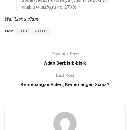
sudah tertulis di sisinya
(Shahih al-Bukhari
kitab
al-washaya
no. 2738).
Wal-‘Llahu a’lam
Tags:
waris
wasiat
Previous Post
Adab Berbisik-bisik
Next Post
Kemenangan Biden, Kemenangan Siapa?