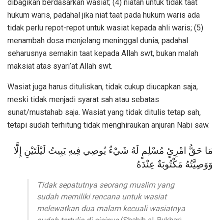
dibagikan berdasarkan wasiat; (4) niatan untuk tidak taat
hukum waris, padahal jika niat taat pada hukum waris ada
tidak perlu repot-repot untuk wasiat kepada ahli waris; (5)
menambah dosa menjelang meninggal dunia, padahal
seharusnya semakin taat kepada Allah swt, bukan malah
maksiat atas syari’at Allah swt.
Wasiat juga harus dituliskan, tidak cukup diucapkan saja,
meski tidak menjadi syarat sah atau sebatas
sunat/mustahab saja. Wasiat yang tidak ditulis tetap sah,
tetapi sudah terhitung tidak menghiraukan anjuran Nabi saw.
مَا حَقُّ امْرِئٍ مُسْلِمٍ لَهُ شَيْءٌ يُوصِي فِيهِ يَبِيتُ لَيْلَتَيْنِ إِلَّا
وَوَصِيَّتُهُ مَكْتُوبَةٌ عِنْدَهُ
Tidak sepatutnya seorang muslim yang
sudah memiliki rencana untuk wasiat
melewatkan dua malam kecuali wasiatnya