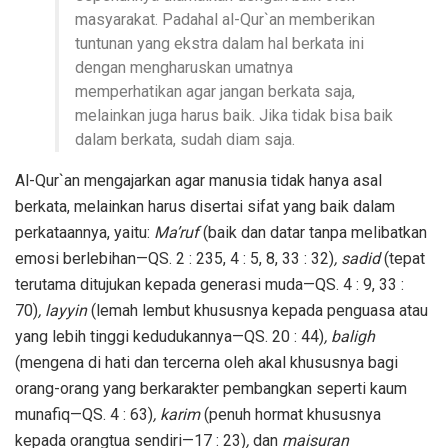
masyarakat. Padahal al-Qur`an memberikan
tuntunan yang ekstra dalam hal berkata ini
dengan mengharuskan umatnya
memperhatikan agar jangan berkata saja,
melainkan juga harus baik. Jika tidak bisa baik
dalam berkata, sudah diam saja.
Al-Qur`an mengajarkan agar manusia tidak hanya asal
berkata, melainkan harus disertai sifat yang baik dalam
perkataannya, yaitu:
Ma’ruf
(baik dan datar tanpa melibatkan
emosi berlebihan—QS. 2 : 235, 4 : 5, 8, 33 : 32)
, sadid
(tepat
terutama ditujukan kepada generasi muda—QS. 4 : 9, 33 :
70)
, layyin
(lemah lembut khususnya kepada penguasa atau
yang lebih tinggi kedudukannya—QS. 20 : 44)
, baligh
(mengena di hati dan tercerna oleh akal khususnya bagi
orang-orang yang berkarakter pembangkan seperti kaum
munafiq—QS. 4 : 63)
, karim
(penuh hormat khususnya
kepada orangtua sendiri—17 : 23)
,
dan
maisuran