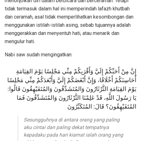
menonjolkan diri dalam berbicara dan berceramah. Tetapi
tidak termasuk dalam hal ini memperindah lafazh khutbah
dan ceramah, asal tidak memperlihatkan kesombongan dan
menggunakan istilah-istilah asing, sebab tujuannya adalah
menggerakkan dan menyentuh hati, atau menarik dan
mengulur hati.
Nabi saw sudah mengingatkan:
إِنَّ مِنْ أَحَبِّكُمْ إِلَيَّ وَأَقْرَبِكُمْ مِنِّي مَجْلِسًا يَوْمَ القِيَامَةِ
أَحَاسِنَكُمْ أَخْلَاقًا، وَإِنَّ أَبْغَضَكُمْ إِلَيَّ وَأَبْعَدَكُمْ مِنِّي مَجْلِسًا
يَوْمَ القِيَامَةِ الثَّرْثَارُونَ وَالمُتَشَدِّقُونَ وَالمُتَفَيْهِقُونَ قَالُوا:
يَا رَسُولَ اللَّهِ، قَدْ عَلِمْنَا الثَّرْثَارُونَ وَالمُتَشَدِّقُونَ فَمَا
المُتَفَيْهِقُونَ؟ قَالَ: المُتَكَبِّرُونَ
Sesungguhnya di antara orang yang paling
aku cintai dan paling dekat tempatnya
kepadaku pada hari kiamat ialah orang yang