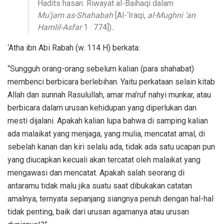
Hadits hasan. Riwayat al-Baihaqi dalam
Mu’jam as-Shahabah
[Al-‘Iraqi,
al-Mughni ‘an
Hamlil-Asfar
1 : 774])
.
‘Atha ibn Abi Rabah (w. 114 H) berkata:
“Sungguh orang-orang sebelum kalian (para shahabat)
membenci berbicara berlebihan. Yaitu perkataan selain kitab
Allah dan sunnah Rasulullah, amar ma’ruf nahyi munkar, atau
berbicara dalam urusan kehidupan yang diperlukan dan
mesti dijalani. Apakah kalian lupa bahwa di samping kalian
ada malaikat yang menjaga, yang mulia, mencatat amal, di
sebelah kanan dan kiri selalu ada, tidak ada satu ucapan pun
yang diucapkan kecuali akan tercatat oleh malaikat yang
mengawasi dan mencatat. Apakah salah seorang di
antaramu tidak malu jika suatu saat dibukakan catatan
amalnya, ternyata sepanjang siangnya penuh dengan hal-hal
tidak penting, baik dari urusan agamanya atau urusan