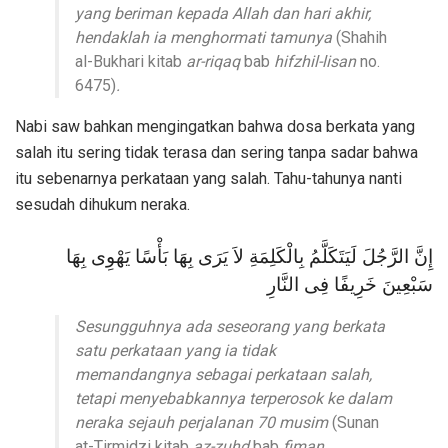
yang beriman kepada Allah dan hari akhir,
hendaklah ia menghormati tamunya
(Shahih
al-Bukhari kitab
ar-riqaq
bab
hifzhil-lisan
no.
6475)
.
Nabi saw bahkan mengingatkan bahwa dosa berkata yang
salah itu sering tidak terasa dan sering tanpa sadar bahwa
itu sebenarnya perkataan yang salah. Tahu-tahunya nanti
sesudah dihukum neraka.
إِنَّ الرَّجُلَ لَيَتَكَلَّمُ بِالْكَلِمَةِ لاَ يَرَى بِهَا بَأْسًا يَهْوِى بِهَا
سَبْعِينَ خَرِيفًا فِى النَّارِ
Sesungguhnya ada seseorang yang berkata
satu perkataan yang ia tidak
memandangnya sebagai perkataan salah,
tetapi menyebabkannya terperosok ke dalam
neraka sejauh perjalanan 70 musim
(Sunan
at-Tirmidzi kitab
az-zuhd
bab
fiman