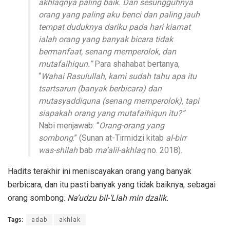
akhlaqnya paling baik. Dan sesungguhnya
orang yang paling aku benci dan paling jauh
tempat duduknya dariku pada hari kiamat
ialah orang yang banyak bicara tidak
bermanfaat, senang memperolok, dan
mutafaihiqun.”
Para shahabat bertanya,
“
Wahai Rasulullah, kami sudah tahu apa itu
tsartsarun (banyak berbicara) dan
mutasyaddiquna (senang memperolok), tapi
siapakah orang yang mutafaihiqun itu?”
Nabi menjawab: “
Orang-orang yang
sombong
.” (Sunan at-Tirmidzi kitab
al-birr
was-shilah
bab
ma’alil-akhlaq
no. 2018).
Hadits terakhir ini meniscayakan orang yang banyak
berbicara, dan itu pasti banyak yang tidak baiknya, sebagai
orang sombong.
Na’udzu bil-‘Llah min dzalik.
Tags:
adab
akhlak