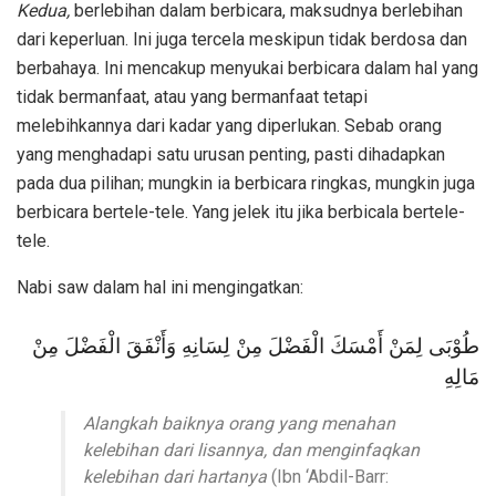
Kedua,
berlebihan dalam berbicara, maksudnya berlebihan
dari keperluan. Ini juga tercela meskipun tidak berdosa dan
berbahaya. Ini mencakup menyukai berbicara dalam hal yang
tidak bermanfaat, atau yang bermanfaat tetapi
melebihkannya dari kadar yang diperlukan. Sebab orang
yang menghadapi satu urusan penting, pasti dihadapkan
pada dua pilihan; mungkin ia berbicara ringkas, mungkin juga
berbicara bertele-tele. Yang jelek itu jika berbicala bertele-
tele.
Nabi saw dalam hal ini mengingatkan:
طُوْبَى لِمَنْ أَمْسَكَ الْفَضْلَ مِنْ لِسَانِهِ وَأَنْفَقَ الْفَضْلَ مِنْ
مَالِهِ
Alangkah baiknya orang yang menahan
kelebihan dari lisannya, dan menginfaqkan
kelebihan dari hartanya
(Ibn ‘Abdil-Barr: