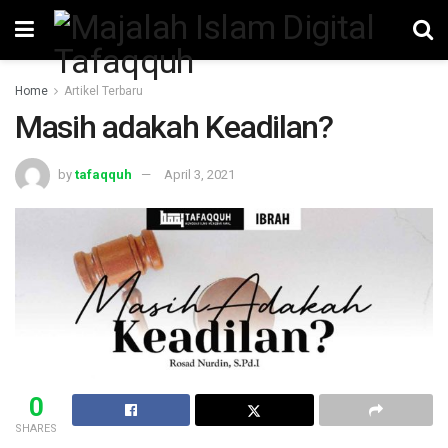
Home
Artikel Terbaru
Masih adakah Keadilan?
by
tafaqquh
April 3, 2021
0
SHARES