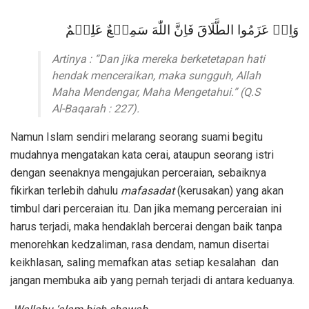
وَاِنۡ عَزَمُوا الطَّلَاقَ فَاِنَّ اللّٰهَ سَمِيۡعٌ عَلِيۡمٌ
Artinya : “Dan jika mereka berketetapan hati
hendak menceraikan, maka sungguh, Allah
Maha Mendengar, Maha Mengetahui.” (Q.S
Al-Baqarah : 227).
Namun Islam sendiri melarang seorang suami begitu
mudahnya mengatakan kata cerai, ataupun seorang istri
dengan seenaknya mengajukan perceraian, sebaiknya
fikirkan terlebih dahulu
mafasadat
(kerusakan) yang akan
timbul dari perceraian itu. Dan jika memang perceraian ini
harus terjadi, maka hendaklah bercerai dengan baik tanpa
menorehkan kedzaliman, rasa dendam, namun disertai
keikhlasan, saling memafkan atas setiap kesalahan dan
jangan membuka aib yang pernah terjadi di antara keduanya.