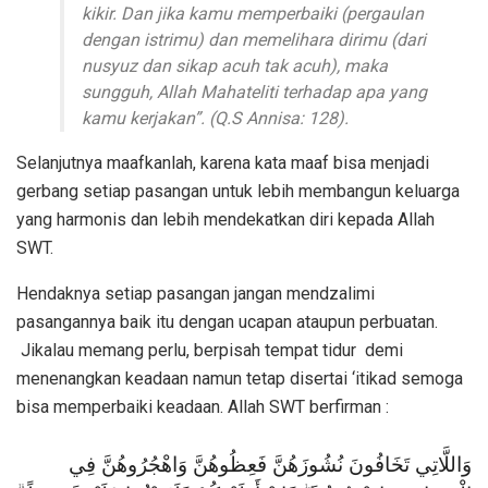
kikir. Dan jika kamu memperbaiki (pergaulan
dengan istrimu) dan memelihara dirimu (dari
nusyuz dan sikap acuh tak acuh), maka
sungguh, Allah Mahateliti terhadap apa yang
kamu kerjakan”. (Q.S Annisa: 128).
Selanjutnya maafkanlah, karena kata maaf bisa menjadi
gerbang setiap pasangan untuk lebih membangun keluarga
yang harmonis dan lebih mendekatkan diri kepada Allah
SWT.
Hendaknya setiap pasangan jangan mendzalimi
pasangannya baik itu dengan ucapan ataupun perbuatan.
Jikalau memang perlu, berpisah tempat tidur demi
menenangkan keadaan namun tetap disertai ‘itikad semoga
bisa memperbaiki keadaan. Allah SWT berfirman :
وَاللَّاتِي تَخَافُونَ نُشُوزَهُنَّ فَعِظُوهُنَّ وَاهْجُرُوهُنَّ فِي