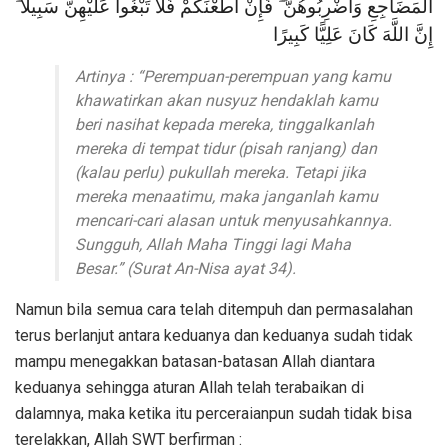
الْمَضَاجِعِ وَاضْرِبُوهُنَّ ۖ فَإِنْ أَطَعْنَكُمْ فَلَا تَبْغُوا عَلَيْهِنَّ سَبِيلًا ۗ
إِنَّ اللَّهَ كَانَ عَلِيًّا كَبِيرًا
Artinya : “Perempuan-perempuan yang kamu
khawatirkan akan nusyuz hendaklah kamu
beri nasihat kepada mereka, tinggalkanlah
mereka di tempat tidur (pisah ranjang) dan
(kalau perlu) pukullah mereka. Tetapi jika
mereka menaatimu, maka janganlah kamu
mencari-cari alasan untuk menyusahkannya.
Sungguh, Allah Maha Tinggi lagi Maha
Besar.” (Surat An-Nisa ayat 34).
Namun bila semua cara telah ditempuh dan permasalahan
terus berlanjut antara keduanya dan keduanya sudah tidak
mampu menegakkan batasan-batasan Allah diantara
keduanya sehingga aturan Allah telah terabaikan di
dalamnya, maka ketika itu perceraianpun sudah tidak bisa
terelakkan, Allah SWT berfirman :