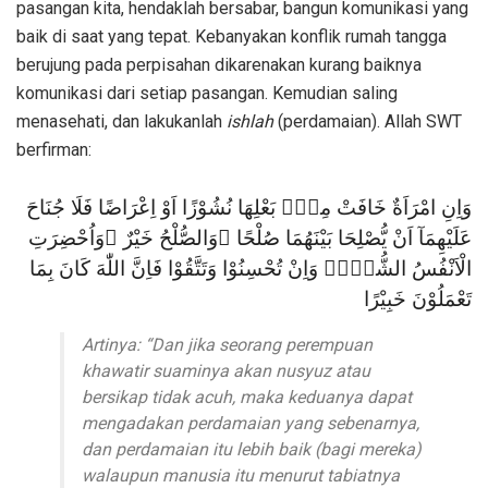
pasangan kita, hendaklah bersabar, bangun komunikasi yang
baik di saat yang tepat. Kebanyakan konflik rumah tangga
berujung pada perpisahan dikarenakan kurang baiknya
komunikasi dari setiap pasangan. Kemudian saling
menasehati, dan lakukanlah
ishlah
(perdamaian). Allah SWT
berfirman:
وَاِنِ امْرَاَةٌ خَافَتْ مِنْۢ بَعْلِهَا نُشُوْزًا اَوْ اِعْرَاضًا فَلَا جُنَاحَ
عَلَيْهِمَآ اَنْ يُّصْلِحَا بَيْنَهُمَا صُلْحًا ۗوَالصُّلْحُ خَيْرٌ ۗوَاُحْضِرَتِ
الْاَنْفُسُ الشُّحَّۗ وَاِنْ تُحْسِنُوْا وَتَتَّقُوْا فَاِنَّ اللّٰهَ كَانَ بِمَا
تَعْمَلُوْنَ خَبِيْرًا
Artinya: “Dan jika seorang perempuan
khawatir suaminya akan nusyuz atau
bersikap tidak acuh, maka keduanya dapat
mengadakan perdamaian yang sebenarnya,
dan perdamaian itu lebih baik (bagi mereka)
walaupun manusia itu menurut tabiatnya